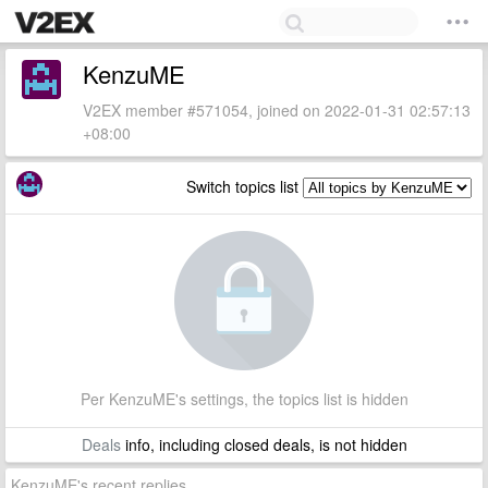
KenzuME
V2EX member #571054, joined on 2022-01-31 02:57:13
+08:00
Switch topics list
Per KenzuME's settings, the topics list is hidden
Deals
info, including closed deals, is not hidden
KenzuME's recent replies