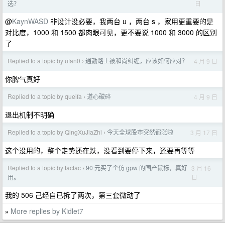
日
选？
@
KaynWASD
非设计没必要，我两台 u ，两台 s ，家用更重要的是
对比度，1000 和 1500 都肉眼可见，更不要说 1000 和 3000 的区别
了
Replied to a topic by ufan0
通勤路上被和尚纠缠，应该如何应对？
4 月 9 日
›
你脾气真好
Replied to a topic by queifa
道心破碎
4 月 9 日
›
退出机制不明确
Replied to a topic by QingXuJiaZhi
今天全球股市突然都涨啦
3 月 17 日
›
这个没用的，整个走势还在跌，没看到要停下来，还要再等等
Replied to a topic by tactac
90 元买了个仿 gpw 的国产鼠标，真好
3 月 16
›
日
用。
我的 506 己经自已拆了两次，第三套微动了
More replies by Kidlet7
»