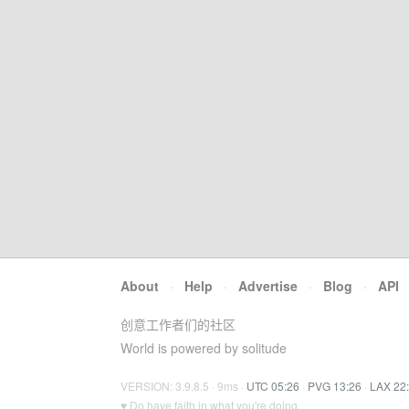
About
·
Help
·
Advertise
·
Blog
·
API
创意工作者们的社区
World is powered by solitude
VERSION: 3.9.8.5 · 9ms ·
UTC 05:26
·
PVG 13:26
·
LAX 22
♥ Do have faith in what you're doing.