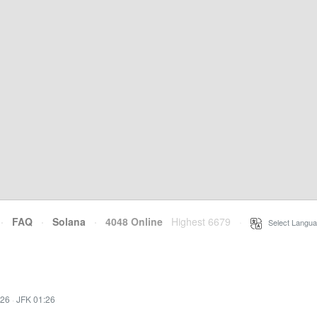
·
FAQ
·
Solana
·
4048 Online
Highest 6679
·
Select Langua
:26
·
JFK 01:26