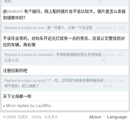
日
经验
@
yisakomi
有个疑问，网上配的镜片会不会比较大，镜片是怎么安装
到镜框中的？
Replied to a topic by l1ve
第一次撞人，记录一下全过程
2023 年 2 月 13 日
›
不该任全责的，对向车开远光灯就有一点的责任，应该让交警找到对
应的车辆，再处理
Replied to a topic by vanillasky
专项扣除减税阿里云专项技能
2023 年 2 月 2
›
日
认证 0 元
注册拉新的吧
Replied to a topic by spicy777
哎，过年因为相亲的事和爸妈闹
2023 年 1 月
›
28 日
得不愉快，初三就跑了
天下父母都一样
More replies by LauWho
»
© 2026 V2EX · 10ms · 3.9.8.5
About
·
Language