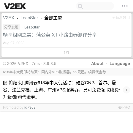
V2EX
LeapStar
全部主题
主题总数
1
›
›
分享发现
•
LeapStar
畅享组网之美：蒲公英 X1 小路由器测评分享
Aug 27, 2023
1/1
© 2026 V2EX · 7ms · 3.9.8.5
About
·
Language
618年中大促即将结束：国内外VPS服务器，99元起，续费代金券
[即将结束] 腾讯云618年中大促活动：硅谷CN2、首尔、曼
›
谷、法兰克福、上海、广州VPS服务器，另可免费领取续费/
升级/新购代金券。
Promoted by
id7368
PRO