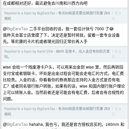
在成都相对还好，最近避免去川南和川西方向吧
Replied to a topic by BigEarsTao
有点纠结是否要出掉国行尼康 Z63
7 月 9
›
日
相机
@
BigEarsTao
二手平台回收的话，我一套估计快亏 7000 了😂
我昨天去富士店里摸了下，决定还是暂时将就，留着一套专业设备
先。等尼康的卡片机或者理光回归正常价再入手
Replied to a topic by frank1256
IBKR 没港卡，出入金还有别的方案
7 月 8
›
日
吗。
wise 会给一个残废港卡户头，可以用来出金到 wise 里，然后再转回
支付宝或者银联卡，坏处是出金过程会可能会走电汇的方式，电汇费
比较贵。入金的话，你看看你的券商那边支持的入金方式是否有电
汇？或者同名银行账户转账，如果有的话，wise 和国内银行账户理论
上可以转账入金。当然前者还是可能会有电汇费，后者会有合规性的
问题。
Replied to a topic by BigEarsTao
有点纠结是否要出掉国行尼康 Z63
7 月 8
›
日
相机
@
BigEarsTao
hahaha, 我也亏，我还是官方授权店买的。z40mm 和