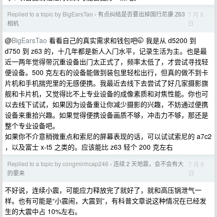
Replied to a topic by BigEarsTao
有点纠结是否要出掉国行尼康 Z63
7 月 9
›
日
相机
@
BigEarsTao
看看自己的真实需求和钱包吧🤭 我是从 d5200 到
d750 到 z63 的，十几年都是新人入门水平，记录生活为主。也是最
近一两年觉得带沉重设备出门太正式了，频率太低了，才尝试寻找轻
便设备。500 克左右的设备能做到装包里轻松出行，但真的做不到卡
片机和手机揣兜里的无感便携。我最近去线下去尝试了好几家摄影旗
舰和卡片机，又觉得比不上专业设备的成像素质和对焦性能。你也可
以去线下试试，如果因为设备重让你减少摄影的兴趣，不妨通过便携
设备来重拾兴趣。如果觉得便携设备画质不够，冲击力不够，那还是
整个专业设备吧。
如果你不介意稍微重点和索尼的屏幕表现的话，可以试试索尼的 a7c2
，以及富士 x-t5 之类的。应该能比 z63 轻个 200 克左右
Replied to a topic by congminhcap246
连续 2 天地震，会不会有大
7 月 9
›
日
的要来
不好说，连续小震，可能应力释放完了就好了，就和高压锅泄气一
样。也有可能是“小震闹，大震到”，有科普文章说这种情况在已经发
生的大震中占 10%左右。