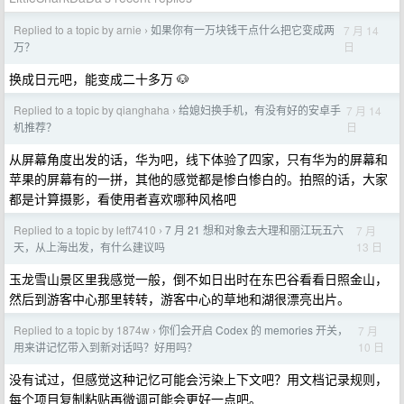
Replied to a topic by arnie
如果你有一万块钱干点什么把它变成两
7 月 14
›
日
万？
换成日元吧，能变成二十多万 🐶
Replied to a topic by qianghaha
给媳妇换手机，有没有好的安卓手
7 月 14
›
日
机推荐？
从屏幕角度出发的话，华为吧，线下体验了四家，只有华为的屏幕和
苹果的屏幕有的一拼，其他的感觉都是惨白惨白的。拍照的话，大家
都是计算摄影，看使用者喜欢哪种风格吧
Replied to a topic by left7410
7 月 21 想和对象去大理和丽江玩五六
7 月
›
13 日
天，从上海出发，有什么建议吗
玉龙雪山景区里我感觉一般，倒不如日出时在东巴谷看看日照金山，
然后到游客中心那里转转，游客中心的草地和湖很漂亮出片。
Replied to a topic by 1874w
你们会开启 Codex 的 memories 开关，
7 月
›
10 日
用来讲记忆带入到新对话吗？好用吗？
没有试过，但感觉这种记忆可能会污染上下文吧？用文档记录规则，
每个项目复制粘贴再微调可能会更好一点吧。