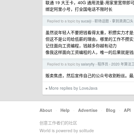
联通 19 大王卡，40G 通用流量-用家里宽带
绑定阿里小号，打全国电话不限时长
Replied to a topic by
sucaiji
职场话题
拿到滴滴口头
›
›
虽然说年轻人不要把钱看得太重，积攒实力才是
但这不是公司给低薪的理由，哪里的工作不攒实
记住面向工资编程，钱越多你越有动力
像我这样面向工资编程的人，唯一的后果就是钱
Replied to a topic by
salaryfly
程序员
2020 年算
›
›
贩卖焦虑，然后宣传自己的公众号收割粉丝。最
More replies by LoveJava
»
About
·
Help
·
Advertise
·
Blog
·
API
创意工作者们的社区
World is powered by solitude