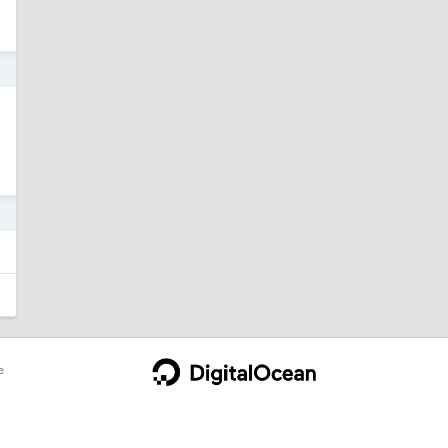
0
0
e