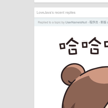
LoveJava's recent replies
Replied to a topic by
UserNameisNull
程序员
新版 
›
›