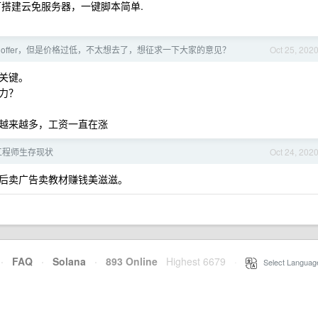
即可搭建云免服务器，一键脚本简单.
 offer，但是价格过低，不太想去了，想征求一下大家的意见？
Oct 25, 202
关键。
力？
越来越多，工资一直在涨
法工程师生存现状
Oct 24, 202
后卖广告卖教材赚钱美滋滋。
·
FAQ
·
Solana
·
893 Online
Highest 6679
·
Select Languag