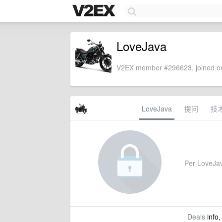
LoveJava
V2EX member #296623, joined on
LoveJava
提问
技
Per LoveJava
Deals
info,