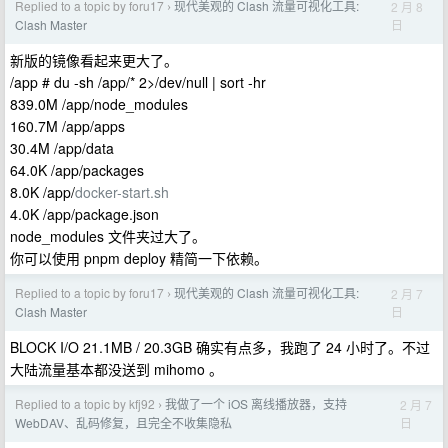
Replied to a topic by foru17
现代美观的 Clash 流量可视化工具:
2 月 8
›
日
Clash Master
新版的镜像看起来更大了。
/app # du -sh /app/* 2>/dev/null | sort -hr
839.0M /app/node_modules
160.7M /app/apps
30.4M /app/data
64.0K /app/packages
8.0K /app/
docker-start.sh
4.0K /app/package.json
node_modules 文件夹过大了。
你可以使用 pnpm deploy 精简一下依赖。
Replied to a topic by foru17
现代美观的 Clash 流量可视化工具:
2 月 7
›
日
Clash Master
BLOCK I/O 21.1MB / 20.3GB 确实有点多，我跑了 24 小时了。不过
大陆流量基本都没送到 mihomo 。
Replied to a topic by kfj92
我做了一个 iOS 离线播放器，支持
2 月 7
›
日
WebDAV、乱码修复，且完全不收集隐私