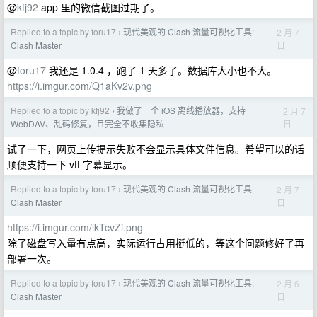
@
kfj92
app 里的微信截图过期了。
Replied to a topic by foru17
现代美观的 Clash 流量可视化工具:
2 月 7
›
日
Clash Master
@
foru17
我还是 1.0.4 ，跑了 1 天多了。数据库大小也不大。
https://i.imgur.com/Q1aKv2v.png
Replied to a topic by kfj92
我做了一个 iOS 离线播放器，支持
2 月 7
›
日
WebDAV、乱码修复，且完全不收集隐私
试了一下，网页上传提示失败不会显示具体文件信息。希望可以的话
顺便支持一下 vtt 字幕显示。
Replied to a topic by foru17
现代美观的 Clash 流量可视化工具:
2 月 7
›
日
Clash Master
https://i.imgur.com/lkTcvZi.png
除了磁盘写入量有点高，实际运行占用挺低的，等这个问题修好了再
部署一次。
Replied to a topic by foru17
现代美观的 Clash 流量可视化工具:
2 月 6
›
日
Clash Master