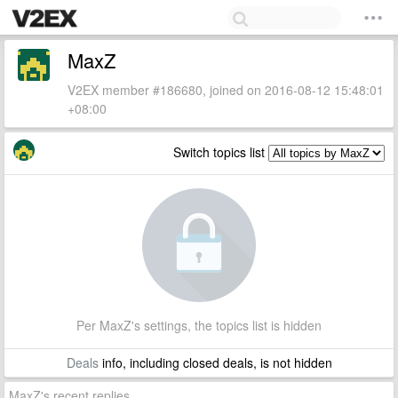
MaxZ
V2EX member #186680, joined on 2016-08-12 15:48:01
+08:00
Switch topics list
Per MaxZ's settings, the topics list is hidden
Deals
info, including closed deals, is not hidden
MaxZ's recent replies