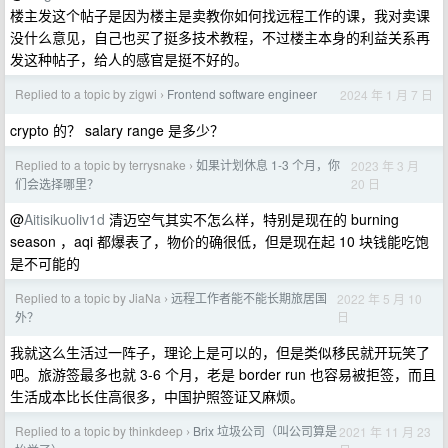
楼主发这个帖子是因为楼主是卖教你如何找远程工作的课，我对卖课
没什么意见，自己也买了挺多技术教程，不过楼主本身的利益关系再
发这种帖子，给人的感官是挺不好的。
Replied to a topic by zigwi
Frontend software engineer
2024 年 1 月 7 日
›
crypto 的？ salary range 是多少？
Replied to a topic by terrysnake
如果计划休息 1-3 个月，你
2023 年 3 月
›
20 日
们会选择哪里？
@
Aitisikuoliv1d
清迈空气其实不怎么样，特别是现在的 burning
season ，aqi 都爆表了，物价的确很低，但是现在起 10 块钱能吃饱
是不可能的
Replied to a topic by JiaNa
远程工作者能不能长期旅居国
2022 年 5 月 10
›
日
外？
我就这么生活过一阵子，理论上是可以的，但是类似移民就开玩笑了
吧。旅游签最多也就 3-6 个月，老是 border run 也容易被拒签，而且
生活成本比长住高很多，中国护照签证又麻烦。
Replied to a topic by thinkdeep
Brix 垃圾公司（叫公司算是
2021 年 11 月 23
›