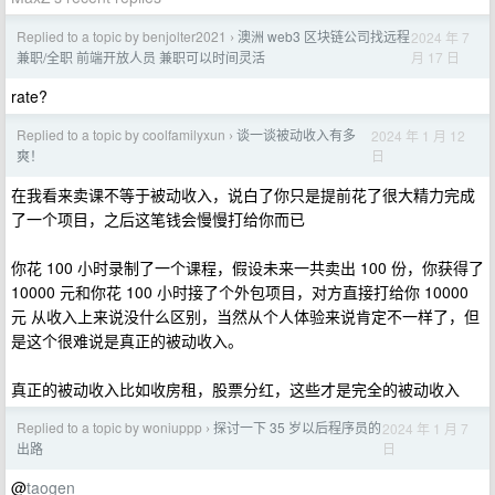
Replied to a topic by benjolter2021
澳洲 web3 区块链公司找远程
2024 年 7
›
月 17 日
兼职/全职 前端开放人员 兼职可以时间灵活
rate?
Replied to a topic by coolfamilyxun
谈一谈被动收入有多
2024 年 1 月 12
›
日
爽！
在我看来卖课不等于被动收入，说白了你只是提前花了很大精力完成
了一个项目，之后这笔钱会慢慢打给你而已
你花 100 小时录制了一个课程，假设未来一共卖出 100 份，你获得了
10000 元和你花 100 小时接了个外包项目，对方直接打给你 10000
元 从收入上来说没什么区别，当然从个人体验来说肯定不一样了，但
是这个很难说是真正的被动收入。
真正的被动收入比如收房租，股票分红，这些才是完全的被动收入
Replied to a topic by woniuppp
探讨一下 35 岁以后程序员的
2024 年 1 月 7
›
日
出路
@
taogen