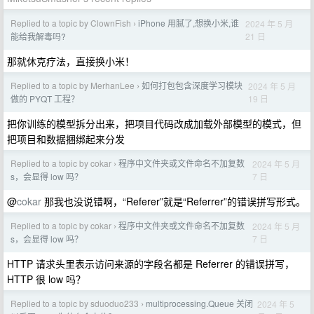
Replied to a topic by ClownFish
iPhone 用腻了,想换小米,谁
2024 年 5 月
›
21 日
能给我解毒吗?
那就休克疗法，直接换小米！
Replied to a topic by MerhanLee
如何打包包含深度学习模块
2024 年 5 月
›
19 日
做的 PYQT 工程？
把你训练的模型拆分出来，把项目代码改成加载外部模型的模式，但
把项目和数据捆绑起来分发
Replied to a topic by cokar
程序中文件夹或文件命名不加复数
2024 年 5 月
›
7 日
s，会显得 low 吗？
@
cokar
那我也没说错啊，“Referer”就是“Referrer”的错误拼写形式。
Replied to a topic by cokar
程序中文件夹或文件命名不加复数
2024 年 5 月
›
7 日
s，会显得 low 吗？
HTTP 请求头里表示访问来源的字段名都是 Referrer 的错误拼写，
HTTP 很 low 吗？
Replied to a topic by sduoduo233
multiprocessing.Queue 关闭
2024 年 5
›