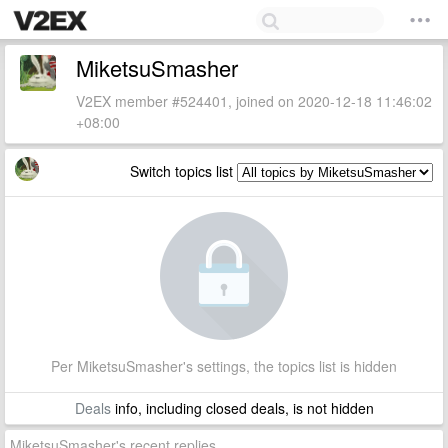
MiketsuSmasher
V2EX member #524401, joined on 2020-12-18 11:46:02
+08:00
Switch topics list
Per MiketsuSmasher's settings, the topics list is hidden
Deals
info, including closed deals, is not hidden
MiketsuSmasher's recent replies