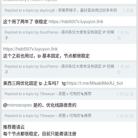
Replied to a topic by skylong8
求推荐梯子，最好是自用过好多年的
1 天前
›
这个用了两年了 很稳定
https://hsb50i7v.luyuyun.link
Replied to a topic by SoulFlame
请问各位大佬有没有固定 IP 的梯
7 月 30
›
日
子
https://hsb50i7v.luyuyun.link
这个之前也用过，ip 基本固定，节点都很稳定
Replied to a topic by SoulFlame
请问各位大佬有没有固定 IP 的梯
7 月 28
›
日
子
美西三网优化固定 ip 上车吗？ tg:
https://t.me/MisakiMeiXJ_bot
Replied to a topic by 79lawyer
求圈 x 可用的🪜推荐
7 月 22 日
›
@
microscopec
是的，优化线路很贵的
Replied to a topic by 79lawyer
求圈 x 可用的🪜推荐
7 月 22 日
›
推荐鹿语云
每个节点都很稳定，目前只能邀请注册