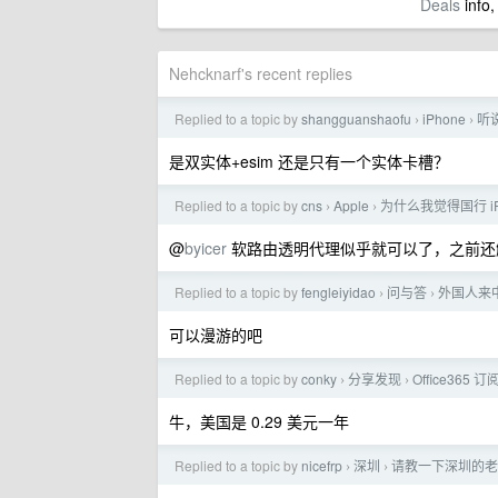
Deals
info,
Nehcknarf's recent replies
Replied to a topic by
shangguanshaofu
iPhone
听
›
›
是双实体+esim 还是只有一个实体卡槽？
Replied to a topic by
cns
Apple
为什么我觉得国行 iPh
›
›
@
byicer
软路由透明代理似乎就可以了，之前还解锁了
Replied to a topic by
fengleiyidao
问与答
外国人来中
›
›
可以漫游的吧
Replied to a topic by
conky
分享发现
Office365
›
›
牛，美国是 0.29 美元一年
Replied to a topic by
nicefrp
深圳
请教一下深圳的老
›
›