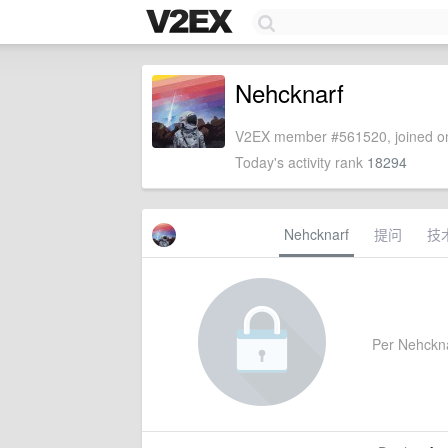
Nehcknarf
V2EX member #561520, joined on
Today's activity rank
18294
Nehcknarf
提问
技
Per Nehcknarf