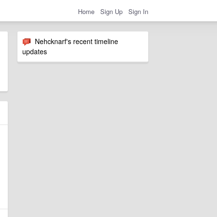
Home
Sign Up
Sign In
Nehcknarf's recent timeline
updates