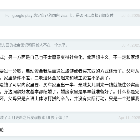
一下， google play 绑定自己的国内 visa 卡，是否可以直接订阅支付
Jul 5, 202
些方面的社会常识和同龄人不在一个水平。
Jul 4, 202
式；另一方面是自己也不太愿意变得社会化，偏理想主义。不一定和家境
要过一分钱，启动资金我后面通过旅游或者买东西的方式还清了。父母从
。家里条件不差，二老退休金加起来和我工资差不多高了。
没钱了可以向家里要、买车家里出一半、亲戚女儿刚来一线就能住公寓而
。身边同龄好友基本都结婚了，婚房家里是早早就准备好了。什么都是完
环。父母只是言语上体谅打拼的辛苦，并没有实际行动，只是一个劲催我
 安装了 4 月更新之后发现搜索 UI 换字体了？
Apr 11, 202
论