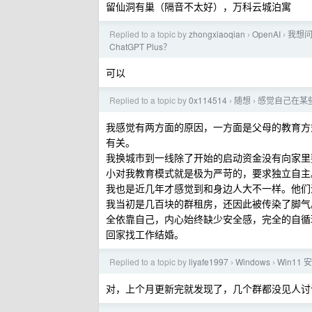
留仙洞有巢（隔音不太好），万科云城泊寓
Replied to a topic by
zhongxiaoqian
OpenAI
我想问
›
›
ChatGPT Plus？
可以
Replied to a topic by
0x114514
随想
感觉自己在某
›
›
我感觉有两方面的原因，一方面是父母的教育方
有关。
我换城市到一线除了开始的启动资金没有向家里
小对我教育模式就是极为严苛的，要求独立自主
我也是近几年才感觉到和身边人大不一样。他们
我当初是几百块的群租房，还因此被传染了脚气
全依靠自己，内心始终缺少安全感，完全的自循
回家找工作结婚。
Replied to a topic by
liyafe1997
Windows
Win11
›
›
对，上个月更新完就发现了，几个群都没见人讨