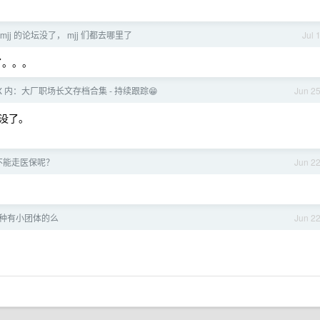
mjj 的论坛没了， mjj 们都去哪里了
Jul 
了。。。
X 内：大厂职场长文存档合集 - 持续跟踪😁
Jun 2
没了。
不能走医保呢？
Jun 2
种有小团体的么
Jun 2