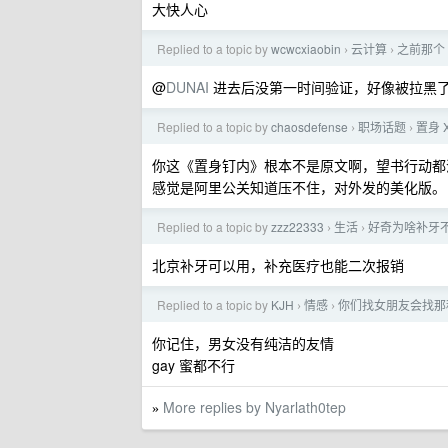
大快人心
Replied to a topic by
wcwcxiaobin
云计算
之前那个 
›
›
@
DUNAI
进去后没第一时间验证，好像被拉黑
Replied to a topic by
chaosdefense
职场话题
置身 
›
›
你这《置身钉内》根本不是原文啊，望书行动都
感觉是阿里公关知道压不住，对外发的美化版。
Replied to a topic by
zzz22333
生活
好奇为啥补牙
›
›
北京补牙可以用，补充医疗也能二次报销
Replied to a topic by
KJH
情感
你们找女朋友会找那
›
›
你记住，男女没有纯洁的友情
gay 蜜都不行
More replies by Nyarlath0tep
»