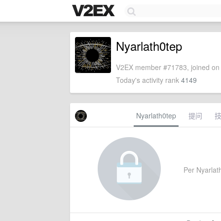
Nyarlath0tep
V2EX member #71783, joined on 
Today's activity rank
4149
Nyarlath0tep
提问
Per Nyarlath