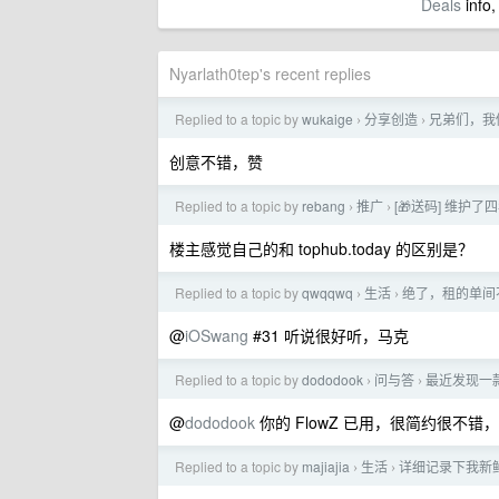
Deals
info,
Nyarlath0tep's recent replies
Replied to a topic by
wukaige
分享创造
兄弟们，我
›
›
创意不错，赞
Replied to a topic by
rebang
推广
[🎁送码] 维
›
›
楼主感觉自己的和 tophub.today 的区别是？
Replied to a topic by
qwqqwq
生活
绝了，租的单间
›
›
@
iOSwang
#31 听说很好听，马克
Replied to a topic by
dododook
问与答
最近发现一款新
›
›
@
dododook
你的 FlowZ 已用，很简约很不
Replied to a topic by
majiajia
生活
详细记录下我新
›
›