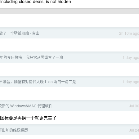
 including closed deals, is not hidden
做了一个壁纸网站 - 青山
2h 10m ag
护了四年的今日热榜，我把它从零重写了一遍
1 day ag
不隔音，隔壁有对情侣大晚上 do 听的一清二楚
1 day ag
的 Windows&MAC 代理软件
Jul 3
错，图标要是再换一个就更完美了
鲜出炉的维权经历
Jul 2