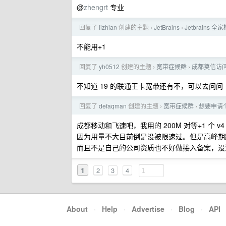
@
zhengrt
专业
回复了
lizhian
创建的主题
JetBrains
Jetbrains
›
›
不能用+1
回复了
yh0512
创建的主题
宽带症候群
成都奠信访问
›
›
不知道 19 的联通王卡宽带还有不，可以去问问
回复了
defaqman
创建的主题
宽带症候群
想要申请
›
›
成都移动和飞速吧，我用的 200M 对等+1 个 v4 固
因为用量不大目前倒是没被限速过。但是高峰期跨
而且不是自己的公司资质也不好做接入备案，没法开 
1
2
3
4
About
·
Help
·
Advertise
·
Blog
·
API