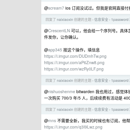
@
scream7
ios 订阅没试过。但我是官网直接
回复了
naixiaoxin
创建的主题
信息安全
1passwo
›
›
@
CrescentLN
可以，他会给一个序列号。具体怎么
件发你，让你确认。
@
app345
按这个操作，填信息
https://i.imgur.com/DUDmhTw.png
https://i.imgur.com/aP6Znw8.png
https://i.imgur.com/wzRy0LF.png
回复了
naixiaoxin
创建的主题
信息安全
1passwo
›
›
@
nishuoshenme
bitwarden 我也用过，
一次购买 700/3 年/5 人，后续续费有活动是 
回复了
naixiaoxin
创建的主题
信息安全
1passwo
›
›
@
mns
不需要全新，我买的时候也有订阅，他帮
https://i.imgur.com/q3I9Lwz.png