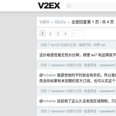
V2EX
OLOrz
全部回复第 1 页 / 共 4 页
›
›
1
2
3
4
回复了
he123
创建的主题
电动汽车
问界 m6
›
›
这价格感觉毫无性价比啊，顺便 su7 和这两就
回复了
naixiaoxin
创建的主题
信息安全
1passwo
›
›
@
rickwise
我感觉他时不时就会有折扣，所以我
而且你如果有未到期的官方订阅，也可以买这个
回复了
naixiaoxin
创建的主题
信息安全
1passwo
›
›
@
rickwise
目前用了这么久没发现区域限制，只是
回复了
naixiaoxin
创建的主题
信息安全
1passwo
›
›