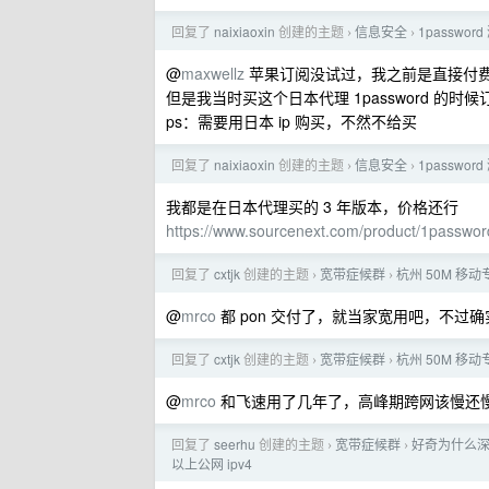
回复了
naixiaoxin
创建的主题
信息安全
1passwo
›
›
@
maxwellz
苹果订阅没试过，我之前是直接付
但是我当时买这个日本代理 1password 
ps：需要用日本 ip 购买，不然不给买
回复了
naixiaoxin
创建的主题
信息安全
1passwo
›
›
我都是在日本代理买的 3 年版本，价格还行
https://www.sourcenext.com/product/1passwor
回复了
cxtjk
创建的主题
宽带症候群
杭州 50M 移
›
›
@
mrco
都 pon 交付了，就当家宽用吧，不过
回复了
cxtjk
创建的主题
宽带症候群
杭州 50M 移
›
›
@
mrco
和飞速用了几年了，高峰期跨网该慢还慢，
回复了
seerhu
创建的主题
宽带症候群
好奇为什么深
›
›
以上公网 ipv4