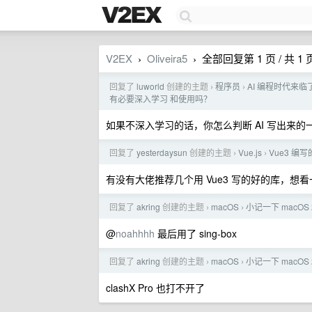
V2EX
Oliveira5
全部回复第 1 页 / 共 1 
›
›
回复了
luworld
创建的主题
程序员
AI 编程时代来临了，那
›
›
有必要深入学习 和使用吗？
如果不深入学习的话，你怎么判断 AI 写出来的
回复了
yesterdaysun
创建的主题
Vue.js
Vue3 编
›
›
有没有大佬推荐几个用 Vue3 写的好的库，想
回复了
akring
创建的主题
macOS
小记一下 macOS 
›
›
@
noahhhh
最后用了 sing-box
回复了
akring
创建的主题
macOS
小记一下 macOS 
›
›
clashX Pro 也打不开了