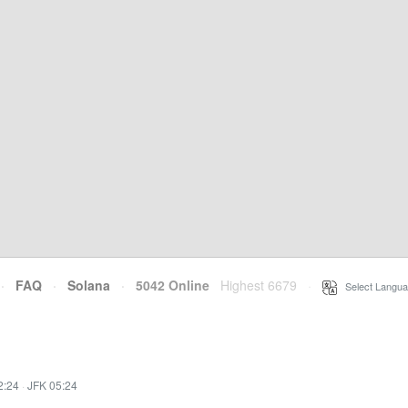
·
FAQ
·
Solana
·
5042 Online
Highest 6679
·
Select Langua
2:24
·
JFK 05:24