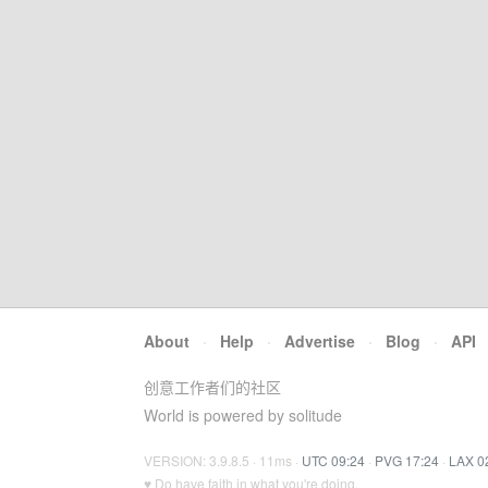
About
·
Help
·
Advertise
·
Blog
·
API
创意工作者们的社区
World is powered by solitude
VERSION: 3.9.8.5 · 11ms ·
UTC 09:24
·
PVG 17:24
·
LAX 0
♥ Do have faith in what you're doing.