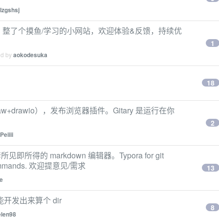
lzgshsj
mini 整了个摸鱼/学习的小网站，欢迎体验&反馈，持续优
1
ed by
aokodesuka
18
idraw+drawio），发布浏览器插件。Gitary 是运行在你
2
Peiiii
见即所得的 markdown 编辑器。Typora for git
 commands. 欢迎提意见/需求
13
e
发出来算个 dir
8
elen98