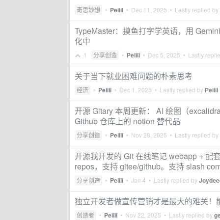
奇思妙想
•
Peiiii
•
Dec 11, 2025
• Lastly replied by
TypeMaster：摸鱼打字学英语，用 Ge
化中
1
分享创造
•
Peiiii
•
Dec 5, 2025
• Lastly repli
关于当下就业困难问题的朴素思考
经济
•
Peiiii
•
Dec 1, 2025
• Lastly replied by
Peiiii
开源 Gitary 本周更新： AI 绘图（excal
Github 仓库上的 notion 替代品
分享创造
•
Peiiii
•
Nov 28, 2025
• Lastly replied by
开源我开发的 Git 在线笔记 webapp + 配套所
repos，支持 gitee/github。支持 slash
分享创造
•
Peiiii
•
Jan 4
• Lastly replied by
Joydee
独立开发者做宣传营销才是最大的难关！能开
创造者
•
Peiiii
•
Nov 22, 2025
• Lastly replied by
g