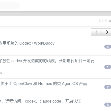
主题总数
3
❮
❯
系统的 Codex / WorkBuddy
4
，清理了放任 codex 开发造成的的顽疾，长期迭代项目一定要
1
98
 OpenClaw 和 Hermes 的类 AgentOS 产品
2
ot、远程访问、codex、claude code、开启认证
8