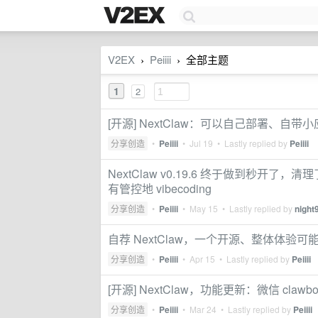
V2EX
Peiiii
全部主题
›
›
1
2
[开源] NextClaw：可以自己部署、自带小应用
分享创造
•
Peiiii
•
Jul 19
• Lastly replied by
Peiiii
NextClaw v0.19.6 终于做到秒开了
有管控地 vibecoding
分享创造
•
Peiiii
•
May 15
• Lastly replied by
night
自荐 NextClaw，一个开源、整体体验可能优于比
分享创造
•
Peiiii
•
Apr 15
• Lastly replied by
Peiiii
[开源] NextClaw，功能更新：微信 clawb
分享创造
•
Peiiii
•
Mar 24
• Lastly replied by
Peiiii