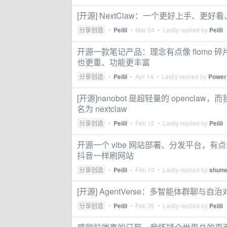
[开源] NextClaw：一个更好上手、更好看、
分享创造
•
Peiiii
•
Mar 24
• Lastly replied by
Peiiii
开源一款笔记产品：理念有点像 flomo 
也更重、功能更丰富
分享创造
•
Peiiii
•
Apr 14
• Lastly replied by
Power
[开源]nanobot 是超轻量的 openclaw，而我把
名为 nextclaw
分享创造
•
Peiiii
•
Feb 12
• Lastly replied by
Peiiii
开源一个 vibe 网站部署、分发平台，有点像初
抖音一样刷网站
分享创造
•
Peiiii
•
Feb 10
• Lastly replied by
shunw
[开源] AgentVerse：多智能体群聊与自
分享创造
•
Peiiii
•
Feb 26
• Lastly replied by
Peiiii