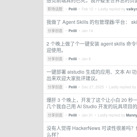
感觉前端真的已死，我怀疑全世界总的页
职场话题
•
Peiiii
•
Feb 12
• Lastly replied by
valky
我做了 Agent Skills 的包管理器/平台： 
分享创造
•
Peiiii
•
Jan 14
2 个晚上做了个一键安装 agent skills
迎使用。
分享创造
•
Peiiii
•
Jan 8
一键部署 aistudio 生成的应用、文本 
出来欢迎大家批评建议。
分享创造
•
Peiiii
•
Dec 27, 2025
• Lastly replied by
爆肝 3 个晚上，开发了这个让小白 20 秒一键
几个我自己用 AI Studio 开发的玩具
分享创造
•
Peiiii
•
Jan 31
• Lastly replied by
Mann
没有人觉得 HackerNews 可读性很差吗？
么样？