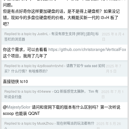
问题。
但是有点好奇你这样要加硬盘的话，是不是得上硬盘柜？如果没记
错，现如今的多盘位硬盘柜的价格，大概能买新一代的 i3+H 板了
吧？
Replied to a topic by JustinL
有没有原生支持 [树状] [竖向] 标
2025 年 8 月 4
›
日
签栏的浏览器
你这个需求，可以去看看
https://github.com/christorange/VerticalFox
这个项目，我用了几年了
Replied to a topic by 4zp8oaahntzvhd
请教下如今 sata ssd 如何
2025 年 7
›
月 5 日
买？什么行情？有啥推荐的？
直接铠侠 tc10
Replied to a topic by 404www
QQ 新版感觉太臃肿， Tim 有
2025 年 7 月 1
›
日
听说会扫盘
@
MajestySolor
请问和官网下载的版本有什么区别吗？第一次听说
scoop 也能装 QQNT
Replied to a topic by MuskZhou
现在树莓派的玩法都有什
2025 年 5 月 26
›
日
么