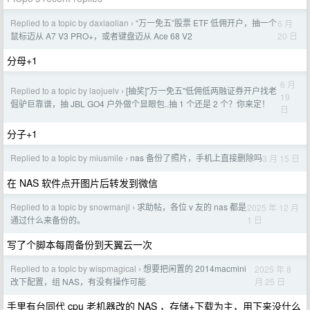
Replied to a topic by daxiaolian
“万一免五”股票 ETF 低佣开户，抽一个
6 月
›
20 日
鼠标迈从 A7 V3 PRO+，或者键盘迈从 Ace 68 V2
分母+1
6 月
Replied to a topic by laojuelv
[抽奖]"万一免五"低佣低两融证券开户找老
›
19
倔驴巨靠谱，抽 JBL GO4 户外做个显眼包..抽 1 个还是 2 个？你来定！
日
分子+1
Replied to a topic by miusmile
nas 备份了照片，手机上直接删除吗
3 月 15 日
›
在 NAS 软件点开图片后转发到微信
Replied to a topic by snowmanjl
求助帖，各位 v 友的 nas 都是
2025 年 12 月
›
1 日
通过什么来备份的。
写了个脚本每周备份到天翼云一次
Replied to a topic by wispmagical
想要把闲置的 2014macmini
2025 年 8
›
月 25 日
改下配置，组 NAS，有没有操作可能
手里有台同代 cpu 老机器改的 NAS ，存储+下载为主，用下来没什么