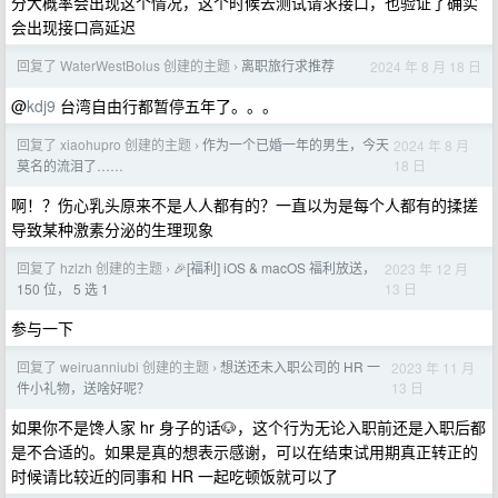
分大概率会出现这个情况，这个时候去测试请求接口，也验证了确实
会出现接口高延迟
回复了 WaterWestBolus 创建的主题
离职旅行求推荐
2024 年 8 月 18 日
›
@
kdj9
台湾自由行都暂停五年了。。。
回复了 xiaohupro 创建的主题
作为一个已婚一年的男生，今天
2024 年 8 月
›
18 日
莫名的流泪了……
啊！？伤心乳头原来不是人人都有的？一直以为是每个人都有的揉搓
导致某种激素分泌的生理现象
回复了 hzlzh 创建的主题
🎉[福利] iOS & macOS 福利放送，
2023 年 12 月
›
13 日
150 位， 5 选 1
参与一下
回复了 weiruanniubi 创建的主题
想送还未入职公司的 HR 一
2023 年 11 月
›
13 日
件小礼物，送啥好呢？
如果你不是馋人家 hr 身子的话🐶，这个行为无论入职前还是入职后都
是不合适的。如果是真的想表示感谢，可以在结束试用期真正转正的
时候请比较近的同事和 HR 一起吃顿饭就可以了