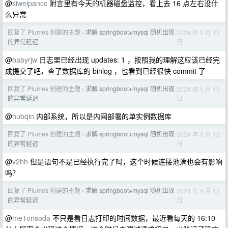
@
siweipancc
附言里有今天的机器磁盘监控，看上去 16 点左右没什
么异常
回复了 Plumes 创建的主题
求解 springboot+mysql 随机出现
2024 年 9 月 13
›
日
的异常延迟
@
babyrjw
日志里已经出现 updates: 1 ，按照我的理解这应该已经完
成提交了吧，查了数据库的 binlog ，也看到已经很快 commit 了
回复了 Plumes 创建的主题
求解 springboot+mysql 随机出现
2024 年 9 月 13
›
日
的异常延迟
@
hubqin
内部系统，所以是内网部署的单实例数据库
回复了 Plumes 创建的主题
求解 springboot+mysql 随机出现
2024 年 9 月 13
›
日
的异常延迟
@
v2hh
但是语句不是已经执行完了吗，这个时候连接池满也会有影响
吗？
回复了 Plumes 创建的主题
求解 springboot+mysql 随机出现
2024 年 9 月 13
›
日
的异常延迟
@
me1onsoda
不只是看日志打印的时间数据，最近看每天的 16:10