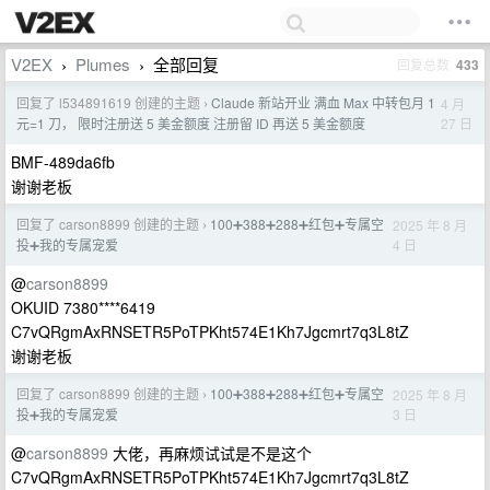
V2EX
Plumes
全部回复
回复总数
433
›
›
回复了 l534891619 创建的主题
Claude 新站开业 满血 Max 中转包月 1
4 月
›
27 日
元=1 刀， 限时注册送 5 美金额度 注册留 ID 再送 5 美金额度
BMF-489da6fb
谢谢老板
回复了 carson8899 创建的主题
100➕388➕288➕红包➕专属空
2025 年 8 月
›
4 日
投➕我的专属宠爱
@
carson8899
OKUID 7380****6419
C7vQRgmAxRNSETR5PoTPKht574E1Kh7Jgcmrt7q3L8tZ
谢谢老板
回复了 carson8899 创建的主题
100➕388➕288➕红包➕专属空
2025 年 8 月
›
3 日
投➕我的专属宠爱
@
carson8899
大佬，再麻烦试试是不是这个
C7vQRgmAxRNSETR5PoTPKht574E1Kh7Jgcmrt7q3L8tZ