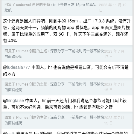
回复了 coderwei 创建的主题
问下各位 v 友 15pro 的真实
2023 年 11 月 12
›
日
续航
这个还真是因人而异吧，刚到手的 15pm ，出厂 17.0.3 系统，没有升
级，这两天双十一，频繁的刷购物 app 看优惠，app 里面大量图片视
频，属于比较重的应用了，双 5G 卡，昨天下午三点充满的，现在还
有 40%
回复了 Plumes 创建的主题
深夜分享一下前段时间一段不愉快
2023 年 7 月
›
17 日
的面试经历
@
ludesala777
中国人，hr 也有说他是福建口音，可能会有听不清楚
的地方
回复了 Plumes 创建的主题
深夜分享一下前段时间一段不愉快
2023 年 7 月
›
15 日
的面试经历
@
kingfalse
中国人，hr 前一天还专门和我说这个总监可能口音比较
重，可能不太好沟通。后来再看的话，hr 应该是有弦外之音
回复了 Plumes 创建的主题
深夜分享一下前段时间一段不愉快
2023 年 7 月
›
15 日
的面试经历
@
estk
应该不是 hc 的问题，我同学说第二天和我面试同一个岗位的