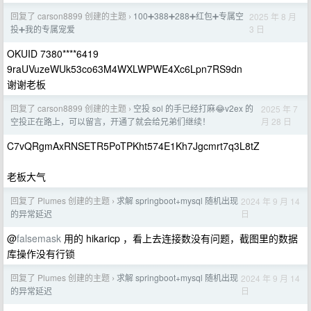
回复了 carson8899 创建的主题
100➕388➕288➕红包➕专属空
2025 年 8 月
›
3 日
投➕我的专属宠爱
OKUID 7380****6419
9raUVuzeWUk53co63M4WXLWPWE4Xc6Lpn7RS9dn
谢谢老板
回复了 carson8899 创建的主题
空投 sol 的手已经打麻😂v2ex 的
2025 年 7
›
月 28 日
空投正在路上，可以留言，开通了就会给兄弟们继续！
C7vQRgmAxRNSETR5PoTPKht574E1Kh7Jgcmrt7q3L8tZ
老板大气
回复了 Plumes 创建的主题
求解 springboot+mysql 随机出现
2024 年 9 月 14
›
日
的异常延迟
@
falsemask
用的 hikaricp ，看上去连接数没有问题，截图里的数据
库操作没有行锁
回复了 Plumes 创建的主题
求解 springboot+mysql 随机出现
2024 年 9 月 14
›
日
的异常延迟