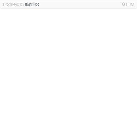
Promoted by
jianglibo
PRO