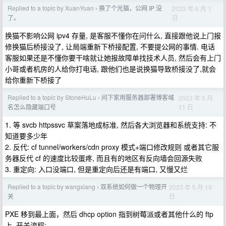
Replied to a topic by XuanYuan
换了个光猫，公网 IP 没
2023 年 6 月 1
›
日
了。
换猫不影响公网 ipv4 存量, 是客服不懂你在问什么, 直接跟他说上门报
修换猫后桥接没了, 让局端重新下桥接配置, 不要提公网的事情. 电话
客服如果还是不懂你要干啥就让她报故障单找技术人员, 然后会有上门
小哥或者机房的人给你打电话, 跟他们也是说换猫导致桥接没了,就会
给你重新下桥接了
Replied to a topic by StoneHuLu
问下家用服务器部署博客域
2023 年 5 月
›
11 日
名怎么隐藏端口号
1. 等 svcb httpssvc 草案落地成标准, 然后各大浏览器和系统支持: 不
知道要多少年
2. 反代: cf tunnel/workers/cdn proxy 模式+端口修改规则 或者其它服
务器反代 cf 的速度比较蛋疼, 而且有的地区有反向墙会回源失败
3. 重定向: 入口没端口, 但是重定向后还是有端口, 又慢又烂
Replied to a topic by wangxiang
双系统如何做一个物理开
2023 年 5 月 10
›
日
关
PXE 移到最上面，然后 dhcp option 指到树莓派或者其他什么的 ftp
上, 开关流程: