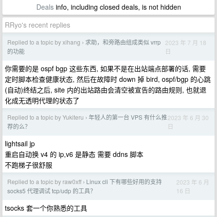
Deals
info, including closed deals, is not hidden
RRyo's recent replies
Replied to a topic by xihang
求助，和旁路由组成类似 vrrp
2023 年 7 月 18
›
日
的功能
你需要的是 ospf bgp 这些东西, 如果不是在出站端点部署的话, 需要
定时脚本检查健康状态, 然后在故障时 down 掉 bird, ospf/bgp 的心跳
(自动)终结之后, site 内的出站路由会清空被宣告的路由规则, 也就退
化成无透明代理的状态了
Replied to a topic by Yukiteru
年轻人的第一台 VPS 有什么推
2023 年 6 月 30
›
日
荐的么？
lightsail jp
重启自动换 v4 的 ip,v6 是静态 需要 ddns 脚本
不跑梯子很舒服
Replied to a topic by raw0xff
Linux cli 下有哪些好用的支持
2023 年 6 月
›
16 日
socks5 代理调试 tcp/udp 的工具？
tsocks 套一个你熟悉的工具