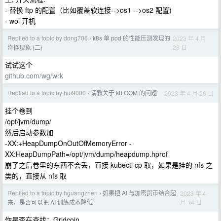
- 替换 ftp 的配置（比如覆盖软连接-->os1 -->os2 配置)
- wol 开机
Replied to a topic by dong706
k8s 单 pod 的性能压测发现的
2023 年 4 月
›
28 日
奇怪现象 (二)
试试这个
github.com/wg/wrk
Replied to a topic by hui9000
请教关于 k8 OOM 的问题
2023 年 4 月 26 日
›
挂个卷到
/opt/jvm/dump/
然后启动参数加
-XX:+HeapDumpOnOutOfMemoryError -
XX:HeapDumpPath=/opt/jvm/dump/heapdump.hprof
崩了之后卷里的东西不会丢，直接 kubectl cp 取，如果是挂的 nfs 之
类的，直接从 nfs 取
Replied to a topic by hguangzhen
如果把 AI 与加密货币结合起
2023 年 4
›
月 14 日
来，是否可以把 AI 训练成本降低
你是否在查找：Gridcoin