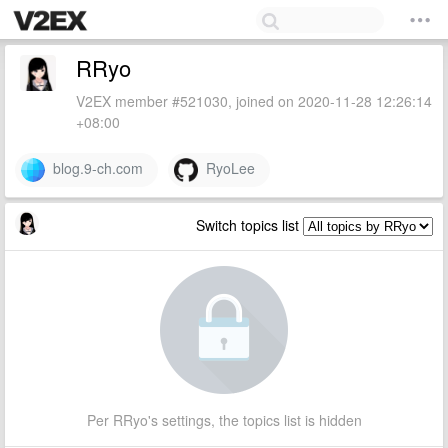
RRyo
V2EX member #521030, joined on 2020-11-28 12:26:14
+08:00
blog.9-ch.com
RyoLee
Switch topics list
Per RRyo's settings, the topics list is hidden