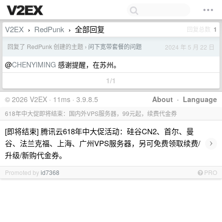
V2EX
RedPunk
全部回复
回复总数
1
›
›
回复了 RedPunk 创建的主题
问下宽带套餐的问题
2024 年 5 月 22 日
›
@
CHENYIMING
感谢提醒，在苏州。
1/1
© 2026 V2EX · 11ms · 3.9.8.5
About
·
Language
618年中大促即将结束：国内外VPS服务器，99元起，续费代金券
[即将结束] 腾讯云618年中大促活动：硅谷CN2、首尔、曼
›
谷、法兰克福、上海、广州VPS服务器，另可免费领取续费/
升级/新购代金券。
Promoted by
id7368
PRO