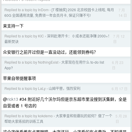
Replied to a topic by InDom
[T 楼抽奖] 2026 北京校园卡上线啦, 每月
7 月
›
14 日
60G 全国通用流量, 免费领一年会员月卡, 保证只赚不亏!
来支持一下
Replied to a topic by KIC
深圳赴港开卡： 0 成本还能净赚 2000+！
7 月 12
›
日
最新焚诀
众安银行之前开过但是一直没动过，还能领到券吗？
Replied to a topic by NothingExist
大家现在在用什么 to-do list
6 月 23
›
日
App?
苹果自带提醒事项
Replied to a topic by LaLy
山姆平替，强烈安利
6 月 17 日
›
@
rick13
#34 附近好几个沃尔玛但是京东超市里没搜到沃集鲜，全是
自营或者 1 号店的
Replied to a topic by kokdemo
大家拳皇和街霸玩的如何？做了一个
5 月 28
›
日
帮助大家练招的训练工具
这个字体看着有点累眼睛，大字还行，小字看的有点费劲，不知道是