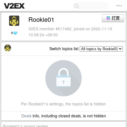
Rookie01
打赏
V2EX member #517492, joined on 2020-11-15
0
10:58:24 +08:00
Switch topics list
Per Rookie01's settings, the topics list is hidden
Deals
info, including closed deals, is not hidden
Rookie01's recent replies