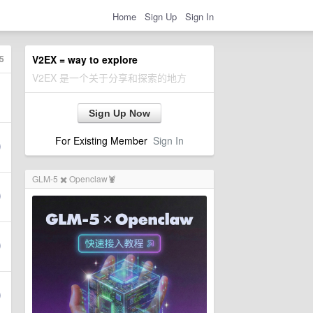
Home
Sign Up
Sign In
5
V2EX = way to explore
V2EX 是一个关于分享和探索的地方
Sign Up Now
For Existing Member
Sign In
GLM-5 ✖️ Openclaw🦞