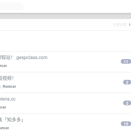
主题总数
1
！ gespclass.com
11
tcat
析短视频！
2
by
Rootcat
ns.cc
2
tcat
集「知多多」
15
otcat