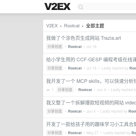
V2EX
Rootcat
全部主题
›
›
我做了个涂色页生成网站 Trazia.art
分享创造
•
Rootcat
•
Jul 16
给小学生用的 CCF-GESP 编程考级在线课程站
分享创造
•
Rootcat
•
Jul 16
• Lastly replied by
Roo
我开发了一个 MCP skills，可以快速分
1
分享创造
•
Rootcat
•
Jun 4
• Lastly replied 
我又整了一个拆解爆款短视频的网站 videole
分享创造
•
Rootcat
•
Jun 4
• Lastly replied by
Roo
开发了一款给孩子用的趣味学习小工具合
分享创造
•
Rootcat
•
May 27
• Lastly replied by
Ro