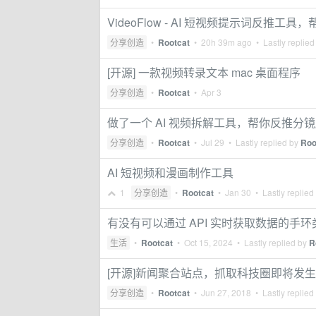
VideoFlow - AI 短视频提示词反推
分享创造
•
Rootcat
•
20h 39m ago
• Lastly replied
[开源] 一款视频转录文本 mac 桌面程序
分享创造
•
Rootcat
•
Apr 3
做了一个 AI 视频拆解工具，帮你反推分
分享创造
•
Rootcat
•
Jul 29
• Lastly replied by
Roo
AI 短视频和漫画制作工具
1
分享创造
•
Rootcat
•
Jan 30
• Lastly replied
有没有可以通过 API 实时获取数据的手环
生活
•
Rootcat
•
Oct 15, 2024
• Lastly replied by
R
[开源]新闻聚合站点，抓取科技圈即将发
分享创造
•
Rootcat
•
Jun 27, 2018
• Lastly replied