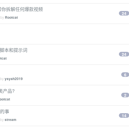
工具，帮你拆解任何爆款视频
24
 by
Rootcat
镜脚本和提示词
24
tcat
6
 by
ysyah2019
类产品?
2
ootcat
生的事
14
 by
stream