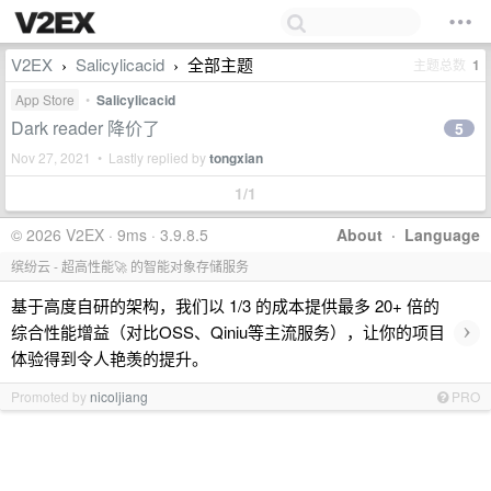
V2EX
Salicylicacid
全部主题
主题总数
1
›
›
App Store
•
Salicylicacid
Dark reader 降价了
5
Nov 27, 2021 • Lastly replied by
tongxian
1/1
© 2026 V2EX · 9ms · 3.9.8.5
About
·
Language
缤纷云 - 超高性能🚀 的智能对象存储服务
基于高度自研的架构，我们以 1/3 的成本提供最多 20+ 倍的
›
综合性能增益（对比OSS、Qiniu等主流服务），让你的项目
体验得到令人艳羡的提升。
Promoted by
nicoljiang
PRO