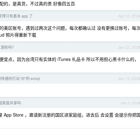
配的，是真货，不过真的贵 好像四五百
界面变得只有基本 app 了
Apr 10, 202
的美区账号，遇到过两次这个问题，每次都确认过 没有更换过账号，每
ud 照片得重新下载
ID 游民吗？
Jan 22, 202
点，因为台湾只有实体的 iTunes 礼品卡 所以不用担心黑卡什么的，
速的打出“对”的 emoji
Jan 19, 202
组家庭共享吗
Jan 5, 202
录 App Store ，邀请新注册的国区进家庭组，进去后 去设置 会提示你把