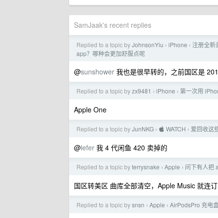
SamJaak's recent replies
Replied to a topic by
JohnsonYiu
iPhone
注册全新美
›
›
app？哪种会更加舒服点呢
@
sunshower
我也是很早转的，之前国区是 201
Replied to a topic by
zx9481
iPhone
第一次用 iP
›
›
Apple One
Replied to a topic by
JunNKG
 WATCH
爱回收这些
›
›
@
lefer
我 4 代闲鱼 420 卖掉的
Replied to a topic by
terrysnake
Apple
问下有人把 a
›
›
国区转美区 曲库全部清空，Apple Music 就
Replied to a topic by
snsn
Apple
AirPodsPr
›
›