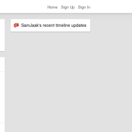
Home
Sign Up
Sign In
SamJaak's recent timeline updates