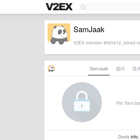
SamJaak
V2EX member #565412, joined on
SamJaak
提问
技
Per SamJaak'
Deals
info,