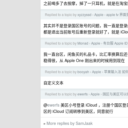
之前喝多了去按摩，掉了一只耳机，就是在淘宝
Replied to a topic by
xyzzyssd
Apple
apple tv 
›
›
其实并不是登录国区账号的问题，我一直是登录
都是退出当前账号后重新登录就好了，就是 iClo
Replied to a topic by
Monad
Apple
有台服 Apple 
›
›
我一直台区，闲鱼买的礼品卡，比汇率换算后还便宜
稳得很，从 Apple One 刚出来的时候用到现在
Replied to a topic by
booyah
Apple
苹果输入法 如何快
›
›
自定义文本
Replied to a topic by
ewerfs
Apple
国区与美区可以
›
›
@
ewerfs
美区小号登录 iCloud ，注册个国区登
区的 iCloud 订阅转移到美区，同意就行
More replies by SamJaak
»