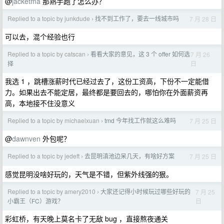
@
jacketma
那熟手跑了怎么办？
Replied to a topic by junkdude
找不到工作了，要去一线城市吗
7 月 28 日
›
可以去，混个经验也行
Replied to a topic by catscan
看看大家的意见，这 3 个 offer 如何选
7 月 26
›
日
择
我选 1 ，跳槽涨薪时代已经过去了，这份工资高，下份不一定能借
力。如果出去不能定居，最终都是要回去的，哪怕你在外面薪资再
高，本地接不住没意义
Replied to a topic by michaelxuan
tmd 今年找工作就这么难吗
7 月 25 日
›
@
dawnven
外包呢？
Replied to a topic by jedeft
去昆明滇池边呆几天，有啥好方案
7 月 25 日
›
感觉昆明没啥好玩的，天气是不错，但紫外线强的狠。
Replied to a topic by amery2010
大家还记得小时候玩过哪些好玩的
7 月 25
›
日
小霸王（FC）游戏？
彩虹桥，有天晚上莫名卡了无敌 bug ，直接熬夜通关