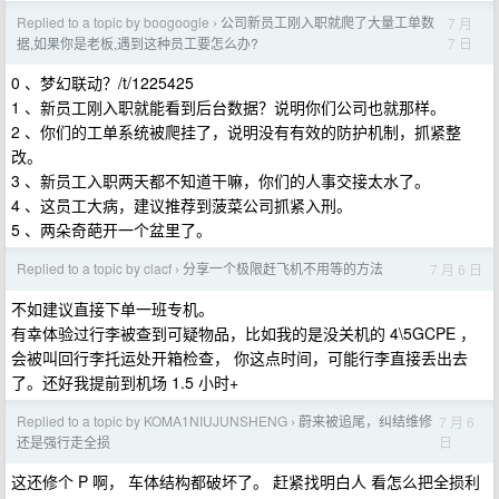
Replied to a topic by boogoogle
公司新员工刚入职就爬了大量工单数
7 月
›
7 日
据,如果你是老板,遇到这种员工要怎么办?
0 、梦幻联动？/t/1225425
1 、新员工刚入职就能看到后台数据？说明你们公司也就那样。
2 、你们的工单系统被爬挂了，说明没有有效的防护机制，抓紧整
改。
3 、新员工入职两天都不知道干嘛，你们的人事交接太水了。
4 、这员工大病，建议推荐到菠菜公司抓紧入刑。
5 、两朵奇葩开一个盆里了。
Replied to a topic by clacf
分享一个极限赶飞机不用等的方法
7 月 6 日
›
不如建议直接下单一班专机。
有幸体验过行李被查到可疑物品，比如我的是没关机的 4\5GCPE ，
会被叫回行李托运处开箱检查， 你这点时间，可能行李直接丢出去
了。还好我提前到机场 1.5 小时+
Replied to a topic by KOMA1NIUJUNSHENG
蔚来被追尾，纠结维修
7 月 6
›
日
还是强行走全损
这还修个 P 啊， 车体结构都破坏了。 赶紧找明白人 看怎么把全损利