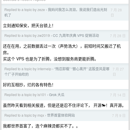
Replied to a topic by zeze
我妈问我怎么流泪，我说我们造出光刻
7 月 28
›
日
机了
立刻通知保安，把天台锁上！
Replied to a topic by zw2019
CC 九周年庆典 VPS 促销活动
7 月 28 日
›
还在在用，之前数据丢过一次（声势浩大），前短时间又搬迁了机
房。
买这个 VPS 也是为了折腾，没想到服务商更能折腾。
Replied to a topic by internelp
“残忍卸载” “狠心离开” 这股歪风是哪
7 月 27
›
日
个厂子开始吹的
好的互相抄，烂的各有特色！
Replied to a topic by is101
Grok 大瓜
7 月 14 日
›
虽然昨天看到相关报道，但是还是忍不住评论下， 开源🐎！真开源。
Replied to a topic by mqx
世界首富体验网站
7 月 9 日
›
我都世界首富了，连个麻辣烫都买不了。。