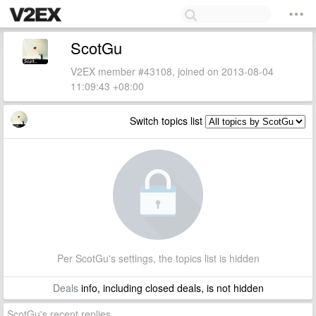
ScotGu
V2EX member #43108, joined on 2013-08-04
11:09:43 +08:00
Switch topics list
Per ScotGu's settings, the topics list is hidden
Deals
info, including closed deals, is not hidden
ScotGu's recent replies