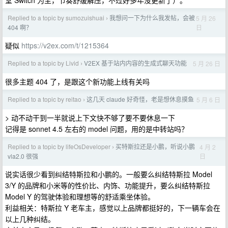
堂 Switch 为主，节奏舒缓解压，不过好多年没更新了）。
Replied to a topic by sumozuishuai
我想问一下为什么我发帖，会被
5 月 26
›
日
404 啊？
疑似
https://v2ex.com/t/1215364
Replied to a topic by Livid
V2EX 基于站内内容的生成式聊天功能
5 月 26 日
›
很多主题 404 了，是跟这个新功能上线有关吗
Replied to a topic by reitao
这几天 claude 好奇怪，老是想休息摸鱼
5 月 6 日
›
> 动不动干到一半就说上下文快不够了要不要休息一下
记得是 sonnet 4.5 左右的 model 问题，用的是中转站吗？
Replied to a topic by lifeOsDeveloper
买特斯拉还是小鹏，听说小鹏
4 月 2
›
日
vla2.0 很强
说实话很少看到纠结特斯拉和小鹏的。一般要么纠结特斯拉 Model
3/Y 的品牌和小米等的性价比、内饰、功能提升，要么纠结特斯拉
Model Y 的驾驶体验和理想等的舒适乘坐体验。
利益相关：特斯拉 Y 老车主，感觉以上品牌都挺好的，下一辆车会在
以上几种纠结。