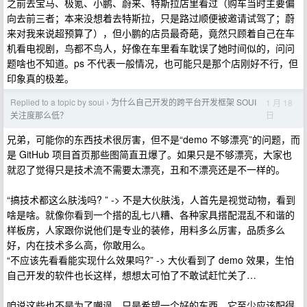
之前去宝马、极氪、小鹏、蔚来、特斯拉店里看过（购车当时主要偏
向去前三者；本来没想着去特斯拉，只是路过顺便被邀请试驾了；蔚
来对我来说超预算了），但小鹏的店员最奇葩，竟然只顾着自己在车
机看电视剧，鸟都不鸟人，好像在车里看车耽误了她时间似的，问问
题啥也不知道。ps 不代表一般情况，也可能只是那个店刚好不行，但
印象真的极差。
Replied to a topic by soui
为什么自己开发的跨平台开发框架 SOUI
1 月 18
›
日
关注度那么低？
兄弟，可能你的东西技术很厉害，但不是“demo 不够漂亮”的问题，而
是 GitHub 项目首页那些图简直丑爆了。如果只是不够漂亮，大家也
就忍了觉得只是技术流不需要太漂亮，丑和不漂亮还是不一样的。
“搞技术都这么肤浅吗? ” -> 不是大伙肤浅，人首先是视觉动物，看到
啥是啥。就像你看到一个搭的乱七八糟、各种家具搭配混乱不和谐的
样板房，人家跟你说他们是专业的装修，用料多么厉害，品质多么
好，内在技术多么高，你敢用么。
“不应该先看看能实现什么效果吗?” -> 大伙看到了 demo 效果，生怕
自己开发的软件也长这样，想想太可怕了不敢试赶忙关了…
咱说这些也不是为了嘲讽，只是希望一个好的东西，它至少应该配得