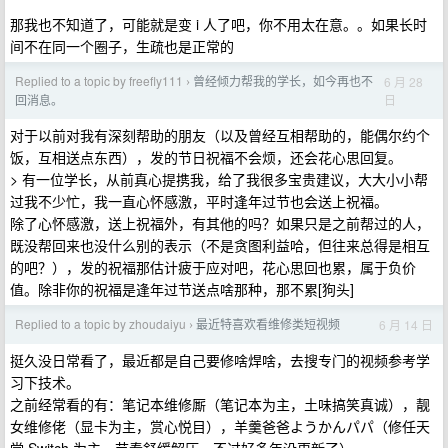
那我也不知道了，可能就是变 i 人了吧，你不用太在意。。如果长时
间不在同一个圈子，生疏也是正常的
Replied to a topic by freefly111
曾经倾力帮我的学长，如今再也不
6 月 28
›
日
回消息。
对于以前对我有深刻帮助的朋友（以及曾经互相帮助的，能偶尔约个
饭，互相送点东西），发的节日祝福不会烦，还会花心思回复。
> 有一位学长，从前真心提携我，给了我很多宝贵建议，大大小小帮
过我不少忙，我一直心怀感激，平时逢年过节也会送上祝福。
除了心怀感激，送上祝福外，有其他的吗？如果只是之前帮过的人，
既没帮回来也没什么别的表示（不是贪图利益哈，但往来总得是相互
的吧？），发的祝福那估计疲于应对吧，花心思回也累，属于负价
值。除非你的祝福是逢年过节送点啥那种，那不累[狗头]
Replied to a topic by zhoudaiyu
最近特喜欢看维修类短视频
6 月 14 日
›
挺久没日常看了，最近都是自己要修啥焊啥，去搜专门的视频参考学
习下技术。
之前经常看的有：笔记本维修厮（笔记本为主，土味搞笑真诚），靓
女维修佬（显卡为主，赏心悦目），羊羹爸爸ようかんパパ（修任天