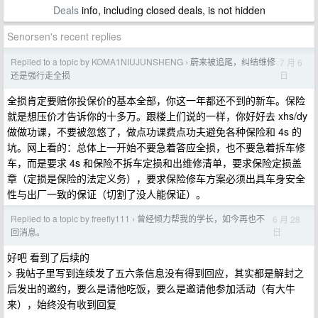
Deals
info, including closed deals, is not hidden
Senorsen's recent replies
Replied to a topic by KOMA1NIUJUNSHENG
蔚来被追尾，纠结维修
7 月 6
›
日
还是强行走全损
全损肯定要赔你投保价的基本全部，你这一年都还不到的新车。保险
就是想压价才告诉你的十多万。跟楼上们说的一样，你好好去 xhs/dy
做做功课，不要被忽悠了，做点功课费点功夫避免各种保险和 4s 的
坑。网上看的：总体上一开始不要急着答应全损，也不要急着拆车修
车，而是要求 4s 和保险不拆车定损和出维修清单，要求保险定损盖
章（定损是保险的法定义务），要求保险修车方案必须出具车身安全
性与出厂一致的保证（切割了没人能保证）。
Replied to a topic by freefly111
曾经倾力帮我的学长，如今再也不
6 月 28
›
日
回消息。
好吧 看到了后续的
> 我帖子里写到连续发了五六条信息没有得到回应，其实都是解封之
后发出的邀约，要么是请他吃饭，要么是邀请他参加活动（有大牛
来），始终没有收到回复