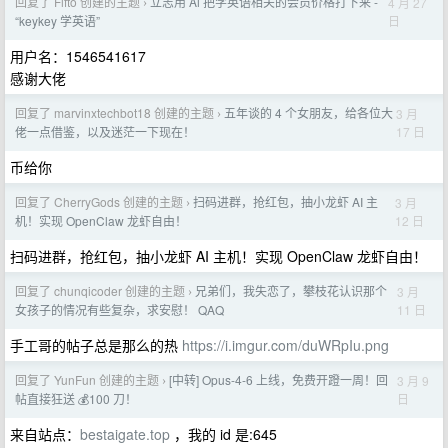
回复了 Fifto 创建的主题
立志用 Ai 把学英语相关的会员价格打下来 -
4 月 27
›
日
“keykey 学英语”
用户名：1546541617
感谢大佬
回复了 marvinxtechbot18 创建的主题
五年谈的 4 个女朋友，给各位大
3 月
›
17 日
佬一点借鉴，以及迷茫一下现在！
币给你
回复了 CherryGods 创建的主题
扫码进群，抢红包，抽小龙虾 AI 主
3 月
›
12 日
机！实现 OpenClaw 龙虾自由！
扫码进群，抢红包，抽小龙虾 AI 主机！实现 OpenClaw 龙虾自由！
回复了 chunqicoder 创建的主题
兄弟们，我失恋了，攀枝花认识那个
3 月
›
11 日
女孩子的情况有些复杂，求安慰！ QAQ
手工哥的帖子总是那么的热
https://i.imgur.com/duWRpIu.png
回复了 YunFun 创建的主题
[中转] Opus-4-6 上线，免费开蹬一周！回
3 月 9
›
日
帖直接狂送 💰100 刀！
来自站点：
bestaigate.top
，我的 id 是:645