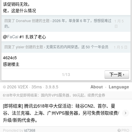
该促销码无效。
佬，这是什么情况
回复了 Donahue 创建的主题
2026 年，单身第 6 年了，想想挺难过
1 月 5
›
日
的。
@
FaCai
#1 扎铁了老心
回复了 yisier 创建的主题
无需实名的内网穿透，送 50 个一年会员
1 月 5 日
›
4624c5
感谢楼主
1/13
© 2026 V2EX · 35ms · 3.9.8.5
About
·
Language
618年中大促即将结束：国内外VPS服务器，99元起，续费代金券
[即将结束] 腾讯云618年中大促活动：硅谷CN2、首尔、曼
›
谷、法兰克福、上海、广州VPS服务器，另可免费领取续费/
升级/新购代金券。
Promoted by
id7368
PRO