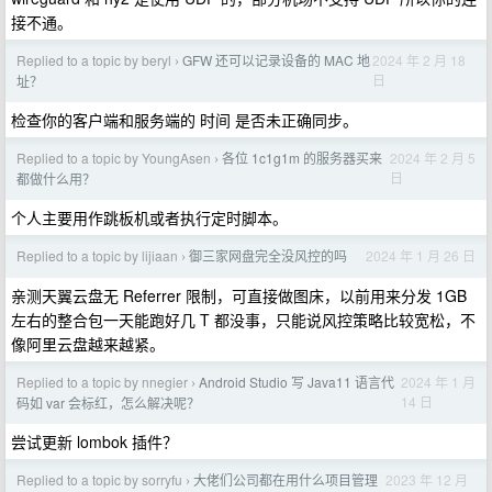
接不通。
Replied to a topic by beryl
GFW 还可以记录设备的 MAC 地
2024 年 2 月 18
›
日
址？
检查你的客户端和服务端的 时间 是否未正确同步。
Replied to a topic by YoungAsen
各位 1c1g1m 的服务器买来
2024 年 2 月 5
›
日
都做什么用？
个人主要用作跳板机或者执行定时脚本。
Replied to a topic by lijiaan
御三家网盘完全没风控的吗
2024 年 1 月 26 日
›
亲测天翼云盘无 Referrer 限制，可直接做图床，以前用来分发 1GB
左右的整合包一天能跑好几 T 都没事，只能说风控策略比较宽松，不
像阿里云盘越来越紧。
Replied to a topic by nnegier
Android Studio 写 Java11 语言代
2024 年 1 月
›
14 日
码如 var 会标红，怎么解决呢？
尝试更新 lombok 插件？
Replied to a topic by sorryfu
大佬们公司都在用什么项目管理
2023 年 12 月
›