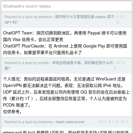
ShallowAi's recent replies
Replied to a topic by drwebco
国内有什么方案用团队版 codex+官方
6 月 2
›
日
GPT 吗？
ChatGPT Team：网页切换到欧洲区，再使用 Paypal 绑卡可以使用
国内 Visa 信用卡，会比正常更贵
ChatGPT Plus/Claude：在 Android 上使用 Google Pay 即可使用国
内信用卡，如果是苹果平台只能用礼品卡了
Replied to a topic by smdbh
异地远程桌面卡顿，如何确定是什么问
1 月 18
›
日
题？
个人情况：类似的远程桌面延时极高，无论是通过 WireGuard 还是
OpenVPN 都无法解决这个问题。表现：无法获取公网 IPv6 地址，
UDP 延迟上升，后来发现是公司内有使用 QQ 音乐的会在后台偷偷上
传（累计约 1T ），后续全部整改后恢复正常，个人认为是被判定为
PCDN 限速了。
仅供参考。
Replied to a topic by kratosmy
clash meta tunnel
2024 年 6 月 18 日
›
wireguard 和 hy2 是使用 UDP 的，部分机场不支持 UDP 所以你的连