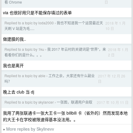
日
看 Chrome
via 也很好用只是不能保存填过的表单
Replied to a topic by loda2000
我也不知道我一个运营最近天
2018 年 1 月
›
10 日
天刷 V 站是为毛.....
做建膜的我..
Replied to a topic by 1ku
我 2017 年云村的关键词是“世界”，来
2018 年 1 月
›
2 日
看看你们的是什么。。。
我也是离开
Replied to a topic by able
工作之余，大家还有什么副业
2017 年 12 月 26
›
日
吗？
晚上去 club 当 dj
Replied to a topic by skylancer
一张图，联通用户自取
2017 年 10 月 11 日
›
我用了两张联通卡一张大王卡一张 bilibili 卡（省外的）然而发现本地
的大王卡在学校被限速得基本没法用。。
More replies by Skylinevv
»