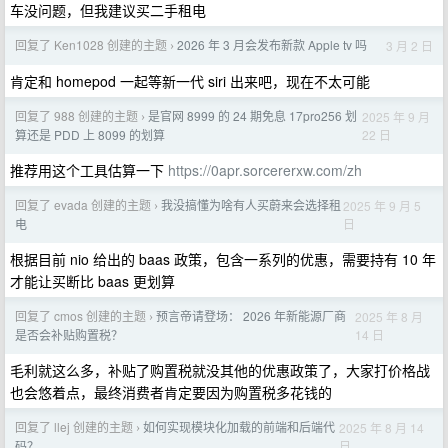
车没问题，但我建议买二手租电
回复了 Ken1028 创建的主题
2026 年 3 月会发布新款 Apple tv 吗
3 月 2 日
›
肯定和 homepod 一起等新一代 siri 出来吧，现在不太可能
回复了 988 创建的主题
是官网 8999 的 24 期免息 17pro256 划
2025 年 9 月
›
22 日
算还是 PDD 上 8099 的划算
推荐用这个工具估算一下
https://0apr.sorcererxw.com/zh
回复了 evada 创建的主题
我没搞懂为啥有人买蔚来会选择租
2025 年 9 月 5
›
日
电
根据目前 nio 给出的 baas 政策，包含一系列的优惠，需要持有 10 年
才能让买断比 baas 更划算
回复了 cmos 创建的主题
预言帝请登场： 2026 年新能源厂商
2025 年 8 月
›
14 日
是否会补贴购置税？
毛利就这么多，补贴了购置税就没其他的优惠政策了，大家打价格战
也会悠着点，最终消费者肯定要因为购置税多花钱的
回复了 llej 创建的主题
如何实现模块化加载的前端和后端代
2025 年 8 月 14
›
日
码？