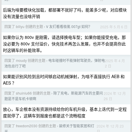
后端为啥要模块化加载，都部署不就好了吗，能差多少呢，对应模块
没有流量也没啥开销
回复了 billyu 创建的主题
V 友们看看极氪 007gt 如何？
2025 年 5 月 6 日
›
如果你认为 800v 是刚需，请选择换电车型；如果你能接受充电，那
没必要为 800v 支付溢价，快充技术再怎么发展，也并不会提高你此
时这辆车的补能效率。
回复了 moudy 创建的主题
电车碰撞时不能弹射驾驶员，弹射电
2025 年 4 月
›
2 日
池包总行了吧
如果能识别风险到且时间够启动机械弹射，为啥不直接执行 AEB 和
AES ？
回复了 shuiniu66 创建的主题
除了充电，新能源汽车的主要问
2024 年 12 月
›
26 日
题是不是车机卡顿啊
放心，车企根本没有资源持续给你的车机升级，基本上迭代到一定程
度就停了，这辆车到报废也都是这个流畅程度
回复了 freedom2030 创建的主题
装修关于智能家居和灯
2024 年 12 月 23
›
日
光