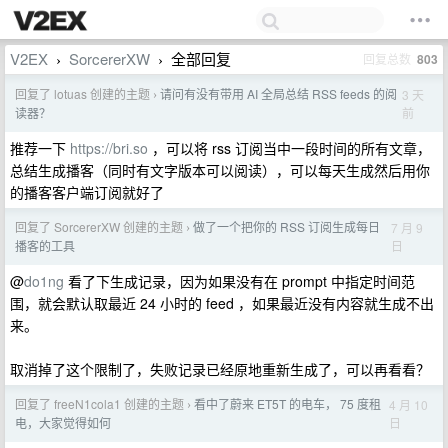
V2EX
SorcererXW
全部回复
回复总数
803
›
›
回复了 lotuas 创建的主题
请问有没有带用 AI 全局总结 RSS feeds 的阅
3 天
›
前
读器？
推荐一下
https://bri.so
，可以将 rss 订阅当中一段时间的所有文章，
总结生成播客（同时有文字版本可以阅读），可以每天生成然后用你
的播客客户端订阅就好了
回复了 SorcererXW 创建的主题
做了一个把你的 RSS 订阅生成每日
7 月 9
›
日
播客的工具
@
do1ng
看了下生成记录，因为如果没有在 prompt 中指定时间范
围，就会默认取最近 24 小时的 feed ，如果最近没有内容就生成不出
来。
取消掉了这个限制了，失败记录已经原地重新生成了，可以再看看？
回复了 freeN1cola1 创建的主题
看中了蔚来 ET5T 的电车， 75 度租
4 月 10
›
日
电，大家觉得如何