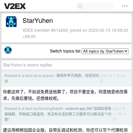
StarYuhen
V2EX member #614269, joined on 2023-02-15 16:58:20
+08:00
Switch topics list
StarYuhen's recent replies
Replied to a topic by aLazarus
被境外甲方拖款，改如何应
2025 年 7 月 29
›
日
对
你都这样了，不如说免费送他算了，项目不要定金，同意随意修改需
求，先做后要钱。还想维权呢。
Replied to a topic by RunningRabbit
android app 360 加固后容易
2023 年
›
11 月 14
被破解，导致接口被盗用，有没有合适的第三方服务可以解决这个问
日
题？
建议用梆梆加固企业版，自带反调试和检测，你还可以写个代理检测