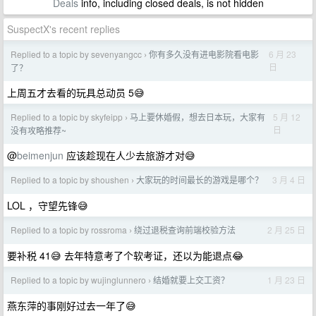
Deals
info, including closed deals, is not hidden
SuspectX's recent replies
Replied to a topic by sevenyangcc
你有多久没有进电影院看电影
6 月 23
›
日
了？
上周五才去看的玩具总动员 5😅
Replied to a topic by skyfeipp
马上要休婚假，想去日本玩，大家有
5 月 12
›
日
没有攻略推荐~
@
beimenjun
应该趁现在人少去旅游才对😅
Replied to a topic by shoushen
大家玩的时间最长的游戏是哪个？
3 月 4 日
›
LOL ，守望先锋😅
Replied to a topic by rossroma
绕过退税查询前端校验方法
2 月 25 日
›
要补税 41😅 去年特意考了个软考证，还以为能退点😂
Replied to a topic by wujinglunnero
结婚就要上交工资？
1 月 23 日
›
燕东萍的事刚好过去一年了😅