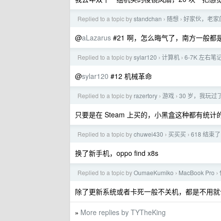
Replied to a topic by
standchan
随想
好家伙，老家
›
›
@
aLazarus
#21 啊，怎么晦气了，南方一般
Replied to a topic by
sylar120
计算机
6-7K 左右
›
›
@
sylar120
#12 机械革命
Replied to a topic by
razertory
游戏
30 岁，我玩过了
›
›
只要是在 Steam 上买的，小黑盒这种都有统计
Replied to a topic by
chuwei430
买买买
618 结
›
›
换了新手机，oppo find x8s
Replied to a topic by
OumaeKumiko
MacBook Pro
›
›
除了更新系统或者卡死一般不关机，都是不用就
More replies by TYTheKing
»