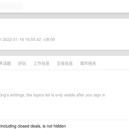
 2022-01-18 16:55:42 +08:00
术话题
好玩
工作信息
交易信息
城市相关
g's settings, the topics list is only visible after you sign in
 including closed deals, is not hidden