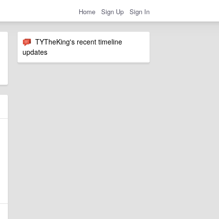
Home
Sign Up
Sign In
TYTheKing's recent timeline
updates