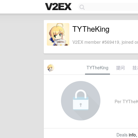
TYTheKing
V2EX member #569419, joined on
TYTheKing
提问
技
Per TYTheKin
Deals
info,