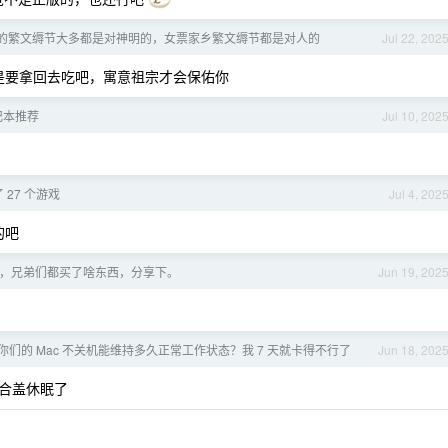
的繁文缛节大多都是对神明的，女票家乡繁文缛节都是对人的
Jul 22, 202
都是要拿回去吃吧，寓意祖宗才会保佑你
笔记本推荐
Jul 10, 202
 27 个游戏
Jul 4, 202
的吧
束了，兄弟们都买了啥东西，分享下。
Jun 19, 202
你们的 Mac 不关机能维持多久正常工作状态？我 7 天就卡得不行了
Jun 18, 202
合盖休眠了