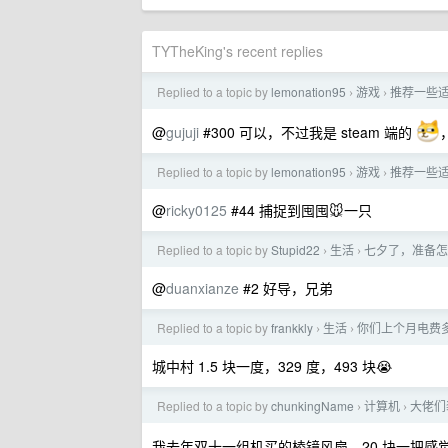
TYTheKing's recent replies
Replied to a topic by
lemonation95
游戏
推荐一些
›
›
@
gujuji
#300 可以，不过我是 steam 端的
Replied to a topic by
lemonation95
游戏
推荐一些
›
›
@
ricky0125
#44 捕捉到囤囤🐭一只
Replied to a topic by
Stupid22
生活
七夕了，准备怎
›
›
@
duanxianze
#2 好导，兄弟
Replied to a topic by
frankkly
生活
你们上个月电费
›
›
城中村 1.5 块一度，329 度，493 块😭
Replied to a topic by
chunkingName
计算机
大佬们
›
›
我去年双十一组机买的棱镜风扇，20 块一把感