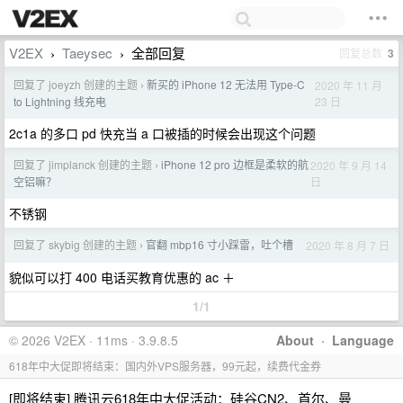
V2EX
Taeysec
全部回复
回复总数
3
›
›
回复了 joeyzh 创建的主题
新买的 iPhone 12 无法用 Type-C
2020 年 11 月
›
23 日
to Lightning 线充电
2c1a 的多口 pd 快充当 a 口被插的时候会出现这个问题
回复了 jimplanck 创建的主题
iPhone 12 pro 边框是柔软的航
2020 年 9 月 14
›
日
空铝嘛？
不锈钢
回复了 skybig 创建的主题
官翻 mbp16 寸小踩雷，吐个槽
2020 年 8 月 7 日
›
貌似可以打 400 电话买教育优惠的 ac ＋
1/1
© 2026 V2EX · 11ms · 3.9.8.5
About
·
Language
618年中大促即将结束：国内外VPS服务器，99元起，续费代金券
[即将结束] 腾讯云618年中大促活动：硅谷CN2、首尔、曼