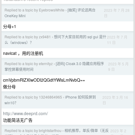
Replied to a topic by EyebrowsWhite
[抽奖] 评论送两台
2023 年 7 月 28
›
日
OneKey Mini
分母+1
Replied to a topic by zx9481
想问下大家目前用的 sql gui 是什
2023 年 7 月
›
11 日
么（windows）？
navicat ，用的注册机
Replied to a topic by eternityz
[送码] Cloak 3.0 隐藏应用程序
2023 年 5 月
›
9 日
掌控屏幕使用时间
cmVpbmRlZXIwODI2QGdtYWlsLmNvbQ==
做分母
Replied to a topic by 13246864965
iPhone 如何投屏到
2023 年 3 月 16
›
日
win10？
http://www.deeprd.com/
功能简洁无广告
Replied to a topic by brightstarthou
相机推荐，单反/微单（无反
2023 年 2
›