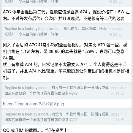
月 28 日
光镜），个人目前偏向微单，轻便
A7C 今年会推出第二代，性能应该是直逼 A74 ，据说价格在 1.5W 左
右。不过等发布后估计会溢价 并且没现货。不是很有等二代的必要
Replied to a topic by brightstarthou
相机推荐，单反/微单（无反
2023 年 2
›
月 28 日
光镜），个人目前偏向微单，轻便
刚入了索尼的 A7C 非常小巧的全画幅相机，对焦比 A73 强一些，裸
机价格在 1.1w 左右，带 28-60 的套头就是 1.29w ，官网可以免息
24 期。
楼上有推荐 A74 的，日常记录不太需要入 A74 ，个人觉得这是干活
机器了，并且 A74 也比较重，毕竟能愿意让你带出门的相机才是好相
机。
Replied to a topic by elnora
有没有一个软件可以把一张图片或截
2023 年 1
›
月 11 日
图放在屏幕的一个角落顶置在最前面做参考用？
https://i.imgur.com/BJ6xQ2V.png
Replied to a topic by elnora
有没有一个软件可以把一张图片或截
2023 年 1
›
月 11 日
图放在屏幕的一个角落顶置在最前面做参考用？
QQ 或 TIM 的截图。。“钉在桌面上”