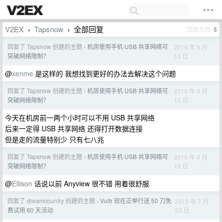
V2EX
Tapsnow
全部回复
回复总数
5
›
›
回复了 Tapsnow 创建的主题
机房使用手机 USB 共享网络可
2016 年 9 月
›
13 日
突破网络限制？
@
xenme
是这样的 我想找到更好的办法去解决这个问题
回复了 Tapsnow 创建的主题
机房使用手机 USB 共享网络可
2016 年 9 月
›
13 日
突破网络限制？
今天在机房前一两个小时可以不用 USB 共享网络
后来一定得 USB 共享网络 还得打开数据连接
但是走的流量特别少 只有七八兆
回复了 Tapsnow 创建的主题
机房使用手机 USB 共享网络可
2016 年 9 月
›
13 日
突破网络限制？
@
Ellison
话说以前 Anyview 很不错 用着很舒服
回复了 dreamcountry 创建的主题
Vultr 现在正举行送 50 刀免
2015 年 7 月
›
23 日
费试用 60 天活动