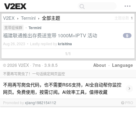
V2EX
Terminl
全部主题
主题总数
1
›
›
宽带症候群
•
Terminl
福建联通推出存费送宽带 1000M+IPTV 活动
9
Aug 26, 2023 • Lastly replied by
krisitina
1/1
© 2026 V2EX · 7ms · 3.9.8.5
About
·
Language
不要再写爬虫了！一句话搞定网页监控
不用再写爬虫代码，也不需要RSS支持，AI全自动帮你监控
›
网页。免费使用，按需订阅。AI效率工具，值得收藏
Promoted by
xjiang1982154112
PRO