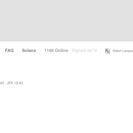
·
FAQ
·
Solana
·
1198 Online
Highest 6679
·
Select Langua
:40
·
JFK 19:40