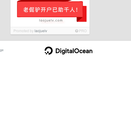
Promoted by
laojuelv
PRO
ge