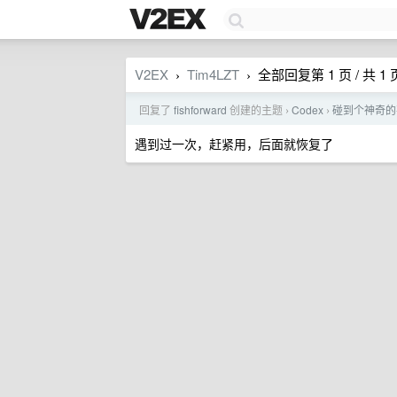
V2EX
Tim4LZT
全部回复第 1 页 / 共 1 
›
›
回复了
fishforward
创建的主题
Codex
碰到个神奇的事
›
›
遇到过一次，赶紧用，后面就恢复了