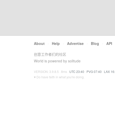
About
·
Help
·
Advertise
·
Blog
·
API
创意工作者们的社区
World is powered by solitude
VERSION: 3.9.8.5 · 8ms ·
UTC 23:40
·
PVG 07:40
·
LAX 16
♥ Do have faith in what you're doing.