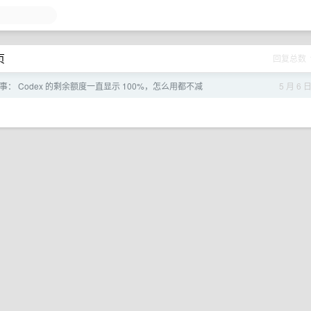
页
回复总数
： Codex 的剩余额度一直显示 100%，怎么用都不减
5 月 6 