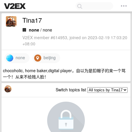
Tina17
🏢
none
/ none
V2EX member #614953, joined on 2023-02-19 17:03:20
+08:00
none
beijing
chocoholic, home baker,digital player，自以为是扣帽子的来一个骂
一个！从来不给贱人脸！
Switch topics list