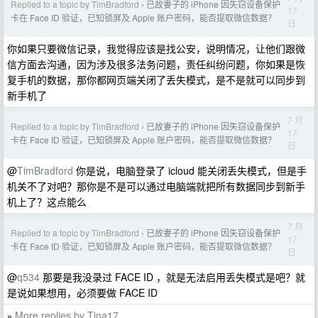
Replied to a topic by TimBradford
已故妻子的 iPhone 因失窃设备保护
›
17
卡在 Face ID 验证，已知锁屏及 Apple 账户密码，能否提取微信数据？
日
你如果只要微信记录，我觉得应该是找公安，说明情况，让他们跟微
信方面去沟通，因为涉及很多法务问题，责任纠纷问题，你如果是恢
复手机的数据，那你都网页端关闭了丢失模式，是不是就可以同步到
新手机了
7 月
Replied to a topic by TimBradford
已故妻子的 iPhone 因失窃设备保护
›
17
卡在 Face ID 验证，已知锁屏及 Apple 账户密码，能否提取微信数据？
日
@
TimBradford
你是说，电脑登录了 icloud 能关闭丢失模式，但是手
机关不了对吧？那你是不是可以通过电脑端就把所有数据同步到新手
机上了？这点能么
7 月
Replied to a topic by TimBradford
已故妻子的 iPhone 因失窃设备保护
›
17
卡在 Face ID 验证，已知锁屏及 Apple 账户密码，能否提取微信数据？
日
@
q534
那要是我没录过 FACE ID ，就是无法启用丢失模式是吧？就
是说如果想用，必须要做 FACE ID
More replies by Tina17
»