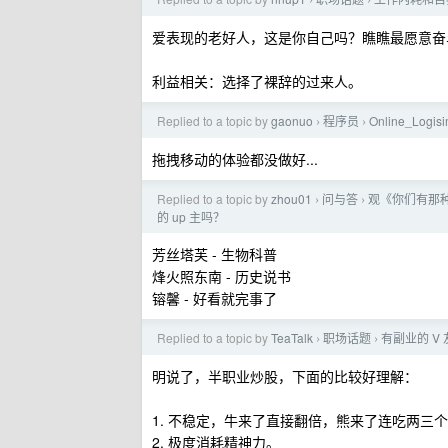
›
›
爱表现的老好人，这是你自己吗？瞧瞧最愿意奋
利益相关：选择了裸辞的过来人。
Replied to a topic by
gaonuo
程序员
Online_L
›
›
拖拽移动的体验都没做好...
Replied to a topic by
zhou01
问与答
观《你们有那种
›
›
的 up 主吗？
芳丝塔芙 - 生物科普
烽火照东南 - 历史说书
镕馨 - 好看就完事了
Replied to a topic by
TeaTalk
职场话题
有副业的 
›
›
明说了，半职业炒股，下面的比较好理解：
1. 不稳定，牛来了直接翻倍，熊来了连吃两三
2. 极度消耗精神力。