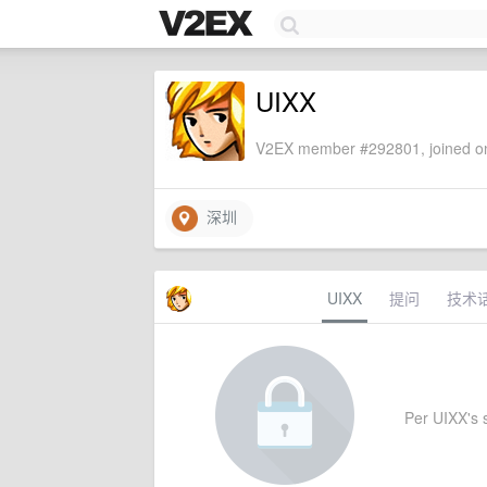
UIXX
V2EX member #292801, joined on
深圳
UIXX
提问
技术
Per UIXX's s