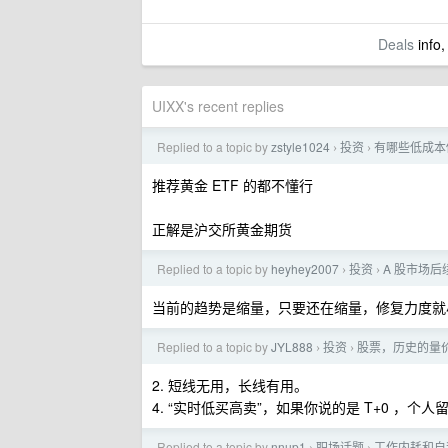
Deals
info,
UIXX's recent replies
Replied to a topic by
zstyle1024
投资
有哪些低成本
›
›
推荐黄金 ETF 的都不懂行
正解是沪交所黄金期货
Replied to a topic by
heyhey2007
投资
A 股市场
›
›
当前的趋势是缩量，只要还在缩量，修复力度就
Replied to a topic by
JYL888
投资
股票，历史的量
›
›
2. 短线无用，长线有用。
4. “实时低买高卖”，如果你说的是 T+0 
Replied to a topic by
nnup1
职场话题
工作内耗和自