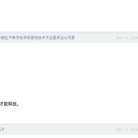
徘徊在不断学技术和害怕技术不达要求没公司要
Nov 15, 202
才能释放。
帖子
Nov 14, 202