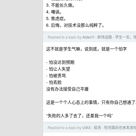
3. 不能长久做。
4. 嘲讽。
5. 焦虑症。
6. 后悔，对技术没那么纯粹了。
Replied to a topic by
AidenY
职场话题
学生一名，
›
›
这不就是学生气嘛，说到底，就是一个怕字
- 怕没达到预期
- 怕让人失望
- 怕被责骂
- 怕丢脸
没有办法接受自己平庸
这是一个个人心态上的事情，只有你自己想通了
“失败的人多了去了，还差我一个吗”
Replied to a topic by
UIXX
投资
吃完面后也来发发
›
›