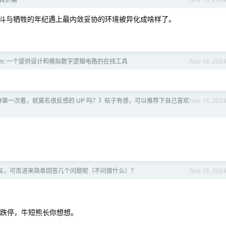
斗与牺牲的年纪遇上最内敛妥协的环境被异化成啥样了。
ogisim: 一个提供设计和模拟数字逻辑电路的在线工具
Nov 16, 202
第一次看，就莫名很反感的 UP 吗？》帖子有感，可以推荐下自己喜欢
Nov 15, 202
V 友，可否进来简单回答几个问题呢（不问做什么）？
Nov 15, 202
个跌停，牛短熊长你想想。