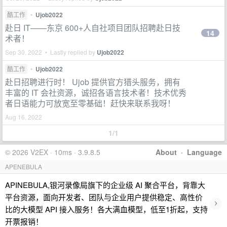
酷工作
•
Ujob2022
赴日 IT——东京 600+人自社项目团队招聘赴日技
14
术者！
Sep 30, 2022 • Lastly replied by
Ujob2022
酷工作
•
Ujob2022
赴日招聘进行时！ Ujob 提供官方猎头服务，拥有
丰富的 IT 会社资源，诚招各语言技术者！技术优秀
者日语能力可放宽至零基础！赶快来联系我呀！
Aug 16, 2022
1/1
© 2026 V2EX · 10ms · 3.9.8.5
About
·
Language
APENEBULA
APINEBULA,银河录像局旗下的企业级 AI 聚合平台，背靠大
平台资源，面向开发者、团队与企业用户提供稳定、高性价
›
比的大模型 API 接入服务！各大满血模型，低至1折起，支持
开票报销！