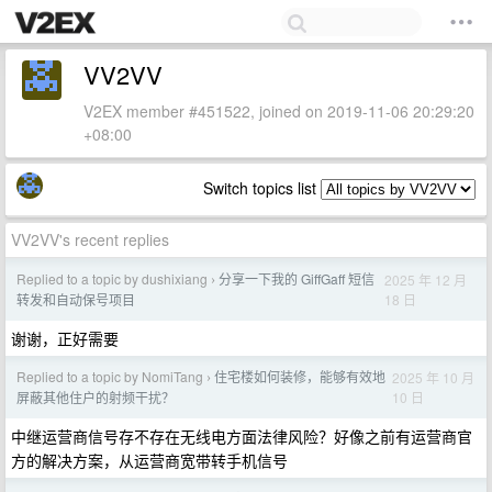
VV2VV
V2EX member #451522, joined on 2019-11-06 20:29:20
+08:00
Switch topics list
VV2VV's recent replies
Replied to a topic by dushixiang
分享一下我的 GiffGaff 短信
2025 年 12 月
›
18 日
转发和自动保号项目
谢谢，正好需要
Replied to a topic by NomiTang
住宅楼如何装修，能够有效地
2025 年 10 月
›
10 日
屏蔽其他住户的射频干扰？
中继运营商信号存不存在无线电方面法律风险？好像之前有运营商官
方的解决方案，从运营商宽带转手机信号