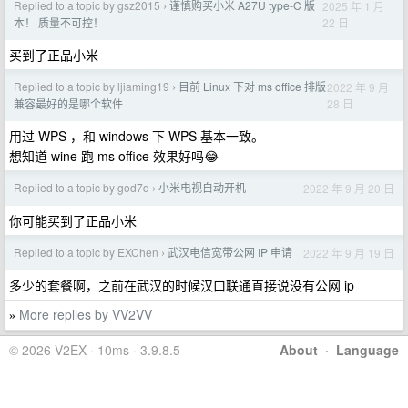
Replied to a topic by gsz2015
谨慎购买小米 A27U type-C 版
2025 年 1 月
›
22 日
本！ 质量不可控！
买到了正品小米
Replied to a topic by ljiaming19
目前 Linux 下对 ms office 排版
2022 年 9 月
›
28 日
兼容最好的是哪个软件
用过 WPS ，和 windows 下 WPS 基本一致。
想知道 wine 跑 ms office 效果好吗😂
Replied to a topic by god7d
小米电视自动开机
2022 年 9 月 20 日
›
你可能买到了正品小米
Replied to a topic by EXChen
武汉电信宽带公网 IP 申请
2022 年 9 月 19 日
›
多少的套餐啊，之前在武汉的时候汉口联通直接说没有公网 ip
More replies by VV2VV
»
© 2026 V2EX · 10ms · 3.9.8.5
About
·
Language