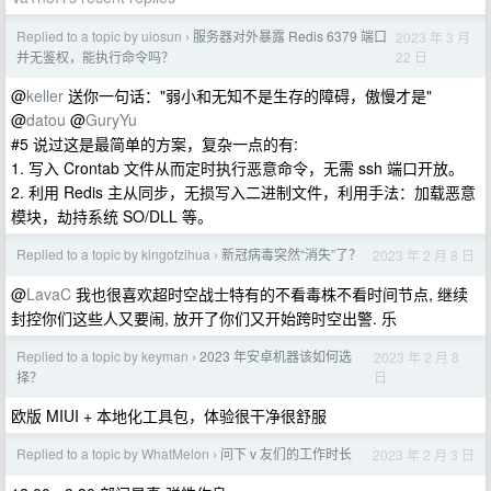
Replied to a topic by uiosun
服务器对外暴露 Redis 6379 端口
2023 年 3 月
›
22 日
并无鉴权，能执行命令吗？
@
keller
送你一句话："弱小和无知不是生存的障碍，傲慢才是"
@
datou
@
GuryYu
#5 说过这是最简单的方案，复杂一点的有:
1. 写入 Crontab 文件从而定时执行恶意命令，无需 ssh 端口开放。
2. 利用 Redis 主从同步，无损写入二进制文件，利用手法：加载恶意
模块，劫持系统 SO/DLL 等。
Replied to a topic by kingofzihua
新冠病毒突然“消失”了？
2023 年 2 月 8 日
›
@
LavaC
我也很喜欢超时空战士特有的不看毒株不看时间节点, 继续
封控你们这些人又要闹, 放开了你们又开始跨时空出警. 乐
Replied to a topic by keyman
2023 年安卓机器该如何选
2023 年 2 月 8
›
日
择？
欧版 MIUI + 本地化工具包，体验很干净很舒服
Replied to a topic by WhatMelon
问下 v 友们的工作时长
2023 年 2 月 3 日
›