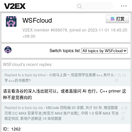
WSFcloud
打赏
V2EX member #658078, joined on 2023-11-01 19:45:25
+08:00
Switch topics list
WSFcloud's recent replies
Replied to a topic by bihui
小孩马上高一,但是想学信奥赛 c++,有什么
7 月 20
›
日
学 c++的书推荐?
语言看洛谷的深入浅出就可以，或者直接问 AI 也行，C++ primer 这
种不是竞赛向的
Replied to a topic by vla
VBCode 回帖抽 20 余额, 共计 50 份, 赠送额度
3 月
›
17
可用 CC-MAX 官渠号池 [有官方 MAX 账户出售] , 中转 1.0 倍率 MAX 号池
日
稳定供应, 新用户进群送 10 体验额度
ID：1262