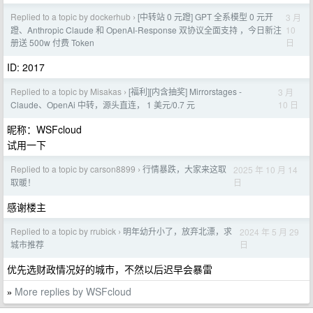
Replied to a topic by dockerhub
[中转站 0 元蹬] GPT 全系模型 0 元开
3 月
›
10
蹬、Anthropic Claude 和 OpenAI-Response 双协议全面支持 ，今日新注
日
册送 500w 付费 Token
ID: 2017
Replied to a topic by Misakas
[福利][内含抽奖] Mirrorstages -
3 月
›
10 日
Claude、OpenAi 中转，源头直连， 1 美元/0.7 元
昵称：WSFcloud
试用一下
Replied to a topic by carson8899
行情暴跌，大家来这取
2025 年 10 月 14
›
日
取暖！
感谢楼主
Replied to a topic by rrubick
明年幼升小了，放弃北漂，求
2024 年 5 月 29
›
日
城市推荐
优先选财政情况好的城市，不然以后迟早会暴雷
More replies by WSFcloud
»