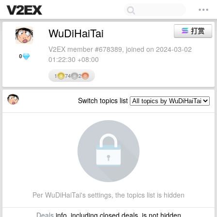
WuDiHaiTai
打赏
V2EX member #678389, joined on 2024-03-02
0
01:22:30 +08:00
1
74
2
Switch topics list
Per WuDiHaiTai's settings, the topics list is hidden
Deals
info, including closed deals, is not hidden