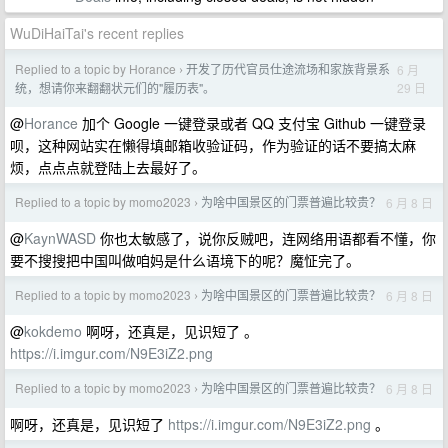
WuDiHaiTai's recent replies
Replied to a topic by Horance
开发了历代官员仕途流场和家族背景系
6 月
›
29 日
统，想请你来翻翻状元们的"履历表"。
@
Horance
加个 Google 一键登录或者 QQ 支付宝 Github 一键登录
呗，这种网站实在懒得填邮箱收验证码，作为验证的话不要搞太麻
烦，点点点就登陆上去最好了。
Replied to a topic by momo2023
为啥中国景区的门票普遍比较贵？
6 月 8 日
›
@
KaynWASD
你也太敏感了，说你反贼吧，连网络用语都看不懂，你
要不搜搜把中国叫做咱妈是什么语境下的呢？魔怔完了。
Replied to a topic by momo2023
为啥中国景区的门票普遍比较贵？
6 月 8 日
›
@
kokdemo
啊呀，还真是，见识短了 。
https://i.imgur.com/N9E3iZ2.png
Replied to a topic by momo2023
为啥中国景区的门票普遍比较贵？
6 月 8 日
›
啊呀，还真是，见识短了
https://i.imgur.com/N9E3iZ2.png
。