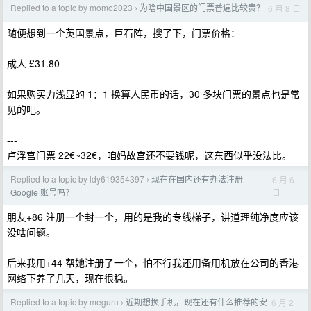
Replied to a topic by momo2023
为啥中国景区的门票普遍比较贵？
6 月 8 日
›
随便想到一个英国景点，巨石阵，搜了下，门票价格：
成人 £31.80
如果购买力浅显的 1：1 换算人民币的话，30 多块门票的景点也是常
见的吧。
---
卢浮宫门票 22€~32€，咱妈故宫还不要钱呢，这东西似乎没法比。
Replied to a topic by ldy619354397
现在在国内还有办法注册
6 月 6
›
日
Google 账号吗？
朋友+86 注册一个封一个，用的是我的专线梯子，讲道理纯净度应该
没啥问题。
后来我用+44 帮她注册了一个，怕不行我还用备用机放在公司的香港
网络下养了几天，现在很稳。
Replied to a topic by meguru
近期想换手机，现在还有什么推荐的安
6 月 2
›