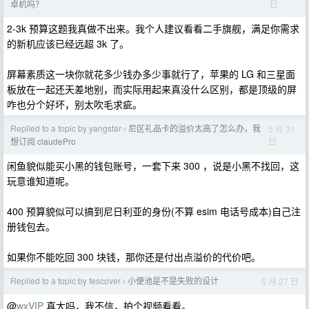
日
卓机吗？
2-3k 预算这题我真做不出来。我个人建议看看二手旗舰，满足你需求
的新机应该已经远超 3k 了。
屏幕素质这一块你就花多少钱办多少事就行了，苹果的 LG 和三星面
板放在一起还天差地别，而实际用起来真没什么区别，都是顶级的屏
咋也分个好坏，别太吹毛求疵。
Replied to a topic by yangstar
尼区礼品卡的溢价太高了怎么办，我
5 月 31
›
日
想订阅 claudePro
闲鱼貌似能买小黑的钱包账号，一套下来 300 ，说是小黑不找回，这
玩意谁知道呢。
400 预算貌似可以搞到尼日利亚的身份(不算 esim 电话号成本)自己注
册钱包去。
如果你不能吃回 300 块钱，那你还是付出点溢价的代价吧。
Replied to a topic by fescover
小便池是不是失败的设计
5 月 27 日
›
@
wxVIP
真大吗，我不信，拍个视频看看。