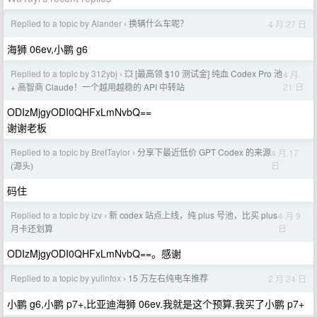
Replied to a topic by Alander
换辆什么车呢？
4 月 27 日
›
海狮 06ev,小鹏 g6
Replied to a topic by 312ybj
💥 [最高领 $10 测试金] 纯血 Codex Pro 池
4 月
›
21 日
+ 高智商 Claude！一个越用越稳的 API 中转站
ODIzMjgyODI0QHFxLmNvbQ==
谢谢老板
Replied to a topic by BretTaylor
分享下最近低价 GPT Codex 的来源
4 月 17
›
日
(源头)
码住
Replied to a topic by izv
新 codex 站点上线，纯 plus 号池，比买 plus
4 月 9
›
日
月卡还划算
ODIzMjgyODI0QHFxLmNvbQ==。感谢
Replied to a topic by yulinfox
15 万左右纯电车推荐
2 月 24 日
›
小鹏 g6,小鹏 p7+,比亚迪海狮 06ev.我就是这个预算,我买了小鹏 p7+