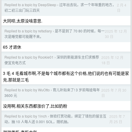
Replied to a topic by DeepSIeep
过年出去玩，求一个年味重的地方，
2 月 4
›
日
初二初三出门玩三四天
大同呗,太原没啥意思.
Replied to a topic by refsdiary
是不是到了 70 80 的时候，每一
2025 年 12 月
›
30 日
次是睡觉都可能醒不来。
65 才退休
Replied to a topic by Rookie01
深圳的新能源车主们求推荐
2025 年 12 月
›
18 日
便宜充电方式
3 毛 4 毛看城市啊,不是每个城市都有这个价格,他们说的也有可能是家
充,那就是三毛
Replied to a topic by WuOtto
育儿补贴来了! 3 岁前每娃每年
2025 年 7 月 30
›
日
3600 元
没用啊,相关东西都涨价了,比如奶粉
Replied to a topic by 1inch
体验打赏功能，绑定了钱包的留言互
2025 年 7
›
月 25 日
动，抽 10 人每人送 0.001 SOL，随机抽。