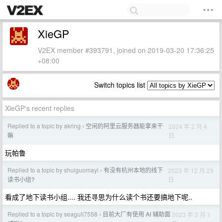
XieGP
V2EX member #393791, joined on 2019-03-20 17:36:25
+08:00
Switch topics list
XieGP's recent replies
Replied to a topic by akring
空闲的阿里云服务器能拿来干
2024 年 2 月 4
›
日
嘛
玩帕鲁
Replied to a topic by shuiguomayi
有没有杭州本地的线下
2023 年 12 月 29
›
日
读书小组?
看成了地下读书小组.... 我还寻思为什么读个书还要搞地下呢..
Replied to a topic by seagull7558
目前大厂有使用 AI 辅助面
2023 年 3 月 1
›