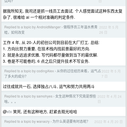
日
试吗?
据我所知无, 我司还是抓一线员工去面试. 个人感觉面试这种东西太复
杂了, 很难给 ai 一个相对准确的判定条件.
Replied to a topic by AndroidManger
做程序员三年温水煮青
2022 年 5 月
›
26 日
蛙，如何改变
工作 4 年, 从 20-人的初创公司到目前在大厂打工. 总结:
1. 方向比努力重要, 在技术栈内找前景最好的方向.
2. 就是永远追求优雅, 写代码都尽量做到当下的最优解.
3. 卷是不可能卷的, 6 点之后只提升技术不写业务.
Replied to a topic by codingAlex
从你的过往经历来看，运气占
2022 年 5 月
›
7 日
了多大的成分？
过往成就共一石, 选择独占八斗, 运气和努力共用两斗
Replied to a topic by samohyes
女生这种情况下究竟是想些
2022 年 4 月 24
›
日
啥。。。
@
xtx
笑死, 还有这种地方, 赶紧去观光哈哈
Replied to a topic by wanacry
为什么英语要有时态呢？
2022 年 4 月 20 日
›