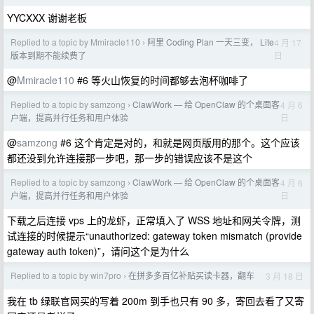
YYCXXX 谢谢老板
Replied to a topic by Mmiracle110
阿里 Coding Plan 一天三变， Lite
4 月 17
›
日
版本到期不能续费了
@
Mmiracle110
#6 等火山恢复的时间都够去泡杯咖啡了
Replied to a topic by samzong
ClawWork — 给 OpenClaw 的个桌面客
4 月 6
›
日
户端，提高并行任务和用户体验
@
samzong
#6 这个肯定是对的，和就是网页版用的那个。这个应该
都还没到允许连接那一步吧，那一步的错误应该不是这个
Replied to a topic by samzong
ClawWork — 给 OpenClaw 的个桌面客
4 月 6
›
日
户端，提高并行任务和用户体验
下载之后连接 vps 上的龙虾，正常填入了 WSS 地址和网关令牌，测
试连接的时候提示“unauthorized: gateway token mismatch (provide
gateway auth token)”，请问这个是为什么
Replied to a topic by win7pro
在拼多多百亿补贴买读卡器，翻车
3 月 18 日
›
我在 tb 绿联官网买的写着 200m 到手也只有 90 多，寄回去看了又寄