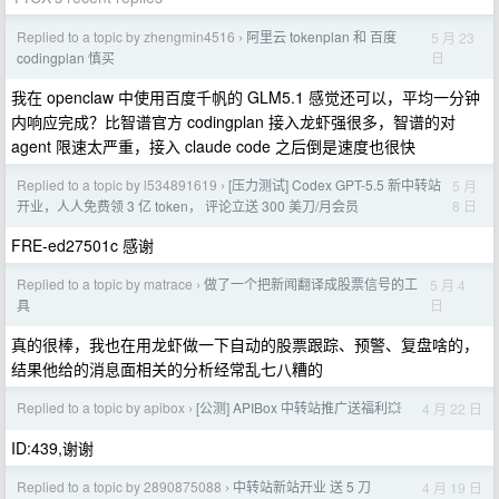
Replied to a topic by zhengmin4516
阿里云 tokenplan 和 百度
5 月 23
›
日
codingplan 慎买
我在 openclaw 中使用百度千帆的 GLM5.1 感觉还可以，平均一分钟
内响应完成？比智谱官方 codingplan 接入龙虾强很多，智谱的对
agent 限速太严重，接入 claude code 之后倒是速度也很快
Replied to a topic by l534891619
[压力测试] Codex GPT-5.5 新中转站
5 月
›
8 日
开业，人人免费领 3 亿 token， 评论立送 300 美刀/月会员
FRE-ed27501c 感谢
Replied to a topic by matrace
做了一个把新闻翻译成股票信号的工
5 月 4
›
日
具
真的很棒，我也在用龙虾做一下自动的股票跟踪、预警、复盘啥的，
结果他给的消息面相关的分析经常乱七八糟的
Replied to a topic by apibox
[公测] APIBox 中转站推广送福利💥
4 月 22 日
›
ID:439,谢谢
Replied to a topic by 2890875088
中转站新站开业 送 5 刀
4 月 19 日
›